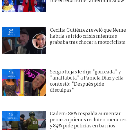
fue el retorno de Millenium Show
Cecilia Gutiérrez reveló que Neme
25
visitas
habría sufrido crisis mientras
grababa tras chocar a motociclista
Sergio Rojas le dijo "gorreada" y
17
visitas
"analfabeta" a Pamela Díaz y ella
contestó: "Después pide
disculpas"
Cadem: 88% respalda aumentar
15
visitas
penas a quienes recluten menores
y 84% pide policías en barrios