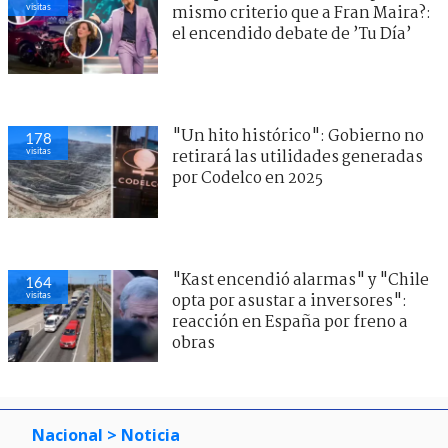
visitas
mismo criterio que a Fran Maira?:
el encendido debate de ’Tu Día’
"Un hito histórico": Gobierno no
178
visitas
retirará las utilidades generadas
por Codelco en 2025
"Kast encendió alarmas" y "Chile
164
visitas
opta por asustar a inversores":
reacción en España por freno a
obras
Nacional
> Noticia