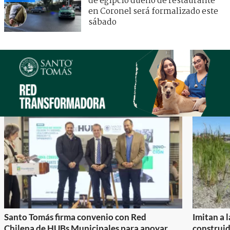
de egipcio dueño de restaurante
en Coronel será formalizado este
sábado
Santo Tomás firma convenio con Red
Imitan a 
Chilena de HUBs Municipales para apoyar
construi