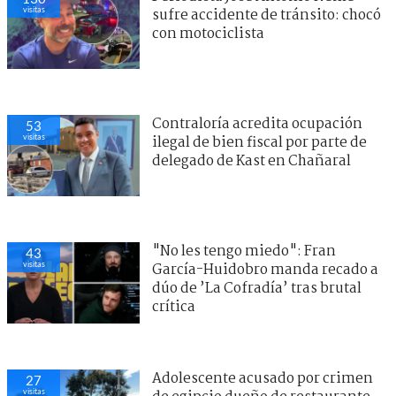
visitas
sufre accidente de tránsito: chocó
con motociclista
Contraloría acredita ocupación
53
visitas
ilegal de bien fiscal por parte de
delegado de Kast en Chañaral
"No les tengo miedo": Fran
43
visitas
García-Huidobro manda recado a
dúo de ’La Cofradía’ tras brutal
crítica
Adolescente acusado por crimen
27
visitas