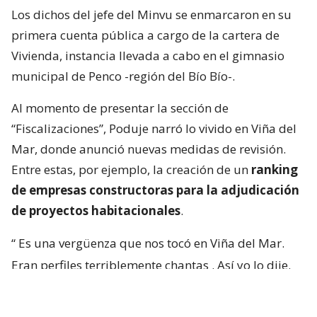
Los dichos del jefe del Minvu se enmarcaron en su
primera cuenta pública a cargo de la cartera de
Vivienda, instancia llevada a cabo en el gimnasio
municipal de Penco -región del Bío Bío-.
Al momento de presentar la sección de
“Fiscalizaciones”, Poduje narró lo vivido en Viña del
Mar, donde anunció nuevas medidas de revisión.
Entre estas, por ejemplo, la creación de un
ranking
de empresas constructoras para la adjudicación
de proyectos habitacionales
.
“
Es una vergüenza que nos tocó en Viña del Mar.
Eran perfiles terriblemente chantas
. Así yo lo dije.
No podía decir mal hecho, no.
Chanta era la
palabra. ¡Chantas!
Y esta casa la estamos