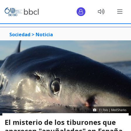
Sociedad >
Noticia
El País | MedSharks
El misterio de los tiburones que
aparecen "apuñalados" en España