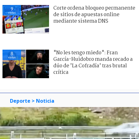
Corte ordena bloqueo permanente
9
visitas
de sitios de apuestas online
mediante sistema DNS
"No les tengo miedo": Fran
8
visitas
García-Huidobro manda recado a
dúo de ’La Cofradía’ tras brutal
crítica
Deporte
> Noticia