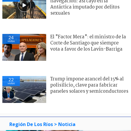
navegación: así cayó en la
Antártica imputado por delitos
sexuales
El "Factor Mera": el ministro de la
24
visitas
Corte de Santiago que siempre
vota a favor de los Lavín-Barriga
Trump impone arancel del 15% al
22
visitas
polisilicio, clave para fabricar
paneles solares y semiconductores
Región De Los Ríos
> Noticia