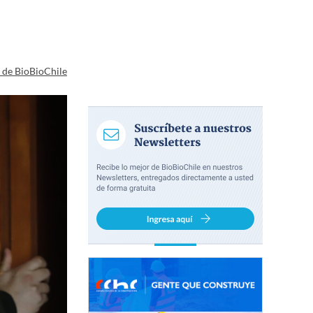
a de BioBioChile