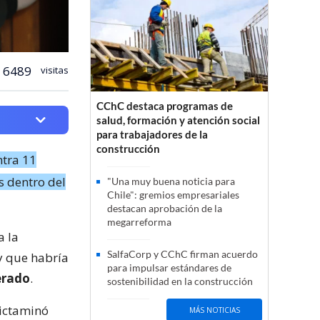
6489
visitas
CChC destaca programas de
salud, formación y atención social
para trabajadores de la
construcción
ntra 11
s dentro del
"Una muy buena noticia para
Chile": gremios empresariales
destacan aprobación de la
megarreforma
a la
SalfaCorp y CChC firman acuerdo
 y que habría
para impulsar estándares de
erado
.
sostenibilidad en la construcción
dictaminó
MÁS NOTICIAS