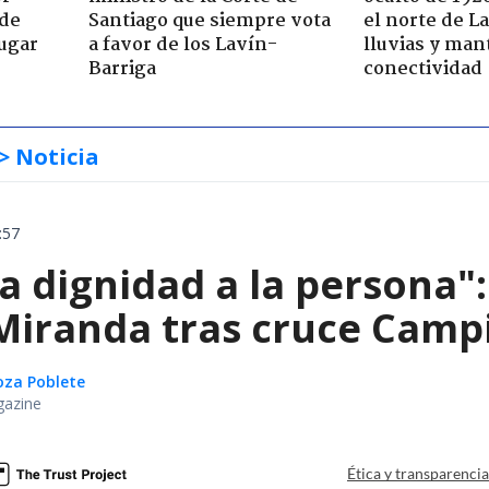
 de
Santiago que siempre vota
el norte de L
jugar
a favor de los Lavín-
lluvias y man
Barriga
conectividad
> Noticia
:57
ta dignidad a la persona"
iranda tras cruce Campil
oza Poblete
gazine
Ética y transparenci