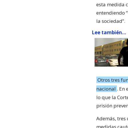
esta medida c
entendiendo “
la sociedad”.
Lee también...
Otros tres fu
nacional
. En 
lo que la Cor
prisión preven
Además, tres 
medidas cautel