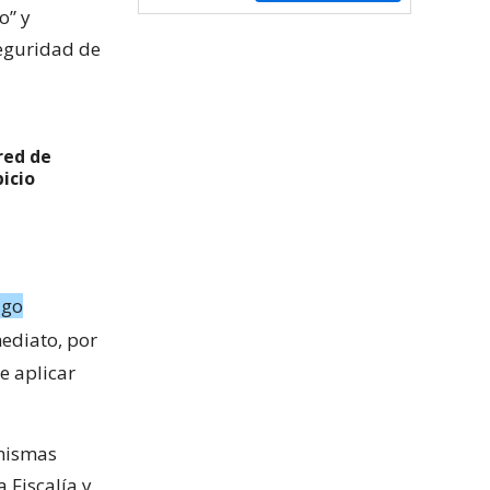
o” y
seguridad de
red de
icio
igo
mediato, por
e aplicar
 mismas
 Fiscalía y