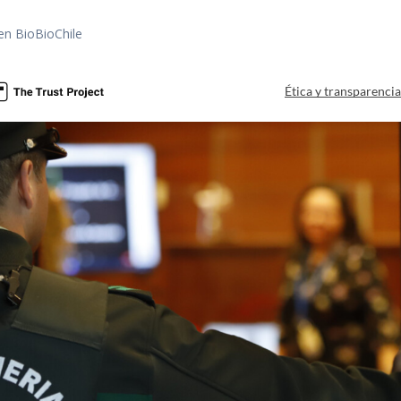
en BioBioChile
Ética y transparenci