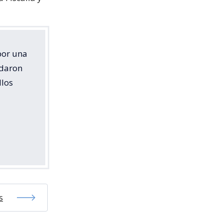
por una
edaron
llos
s