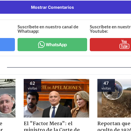
Mostrar Comentarios
Suscríbete en nuestro canal de
Suscríbete en nuestr
Whatsapp:
Youtube:
62
47
visitas
visitas
e
El "Factor Mera": el
Reportan que
or
ministro de la Corte de
oculto de 192