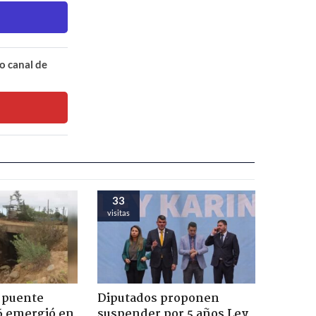
o canal de
33
visitas
 puente
Diputados proponen
6 emergió en
suspender por 5 años Ley