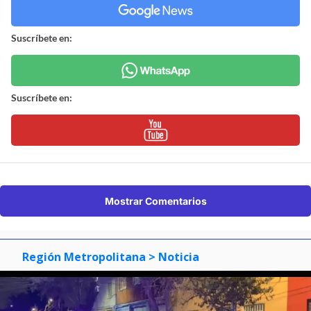
Suscríbete en:
Suscríbete en:
Mostrar Comentarios
Región Metropolitana
> Noticia