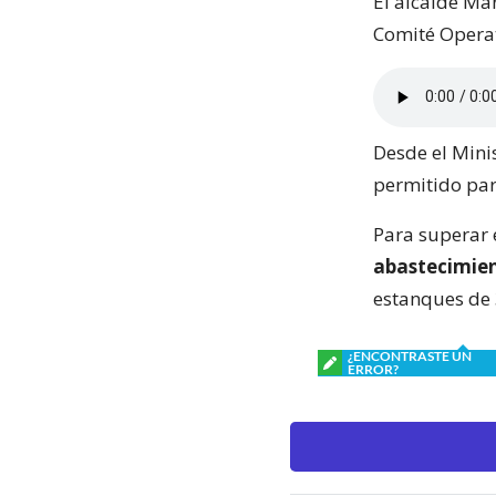
El alcalde Ma
Comité Operat
Desde el Minis
permitido par
Para superar 
abastecimien
estanques de 3
¿ENCONTRASTE UN
ERROR?