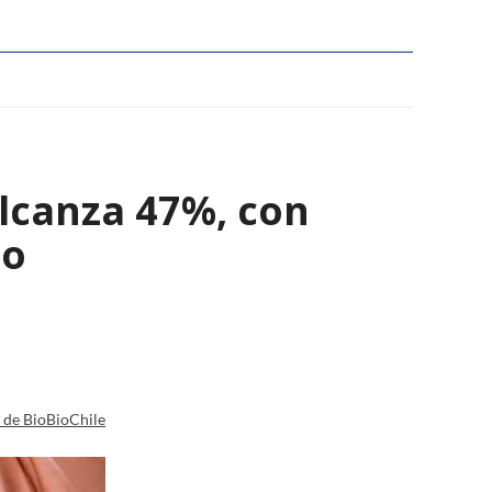
alcanza 47%, con
do
a de BioBioChile