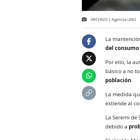
ARCHIVO | Agencia UNO
La mantenció
del consumo 
Por ello, la a
básico a no t
población
.
La medida que
extiende al c
La Seremi de 
debido a
prob