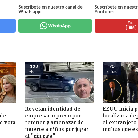
Suscríbete en nuestro canal de
Suscríbete en nuestr
Whatsapp:
Youtube:
122
70
visitas
visitas
Revelan identidad de
EEUU inicia p
 de
empresario preso por
localizar a d
e vota
retener y amenazar de
el extranjero
-
muerte a niños por jugar
multas que e
al "rin raja"