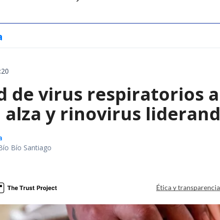
a
:20
d de virus respiratorios 
l alza y rinovirus lideran
a
Bío Bío Santiago
a
Ética y transparenci