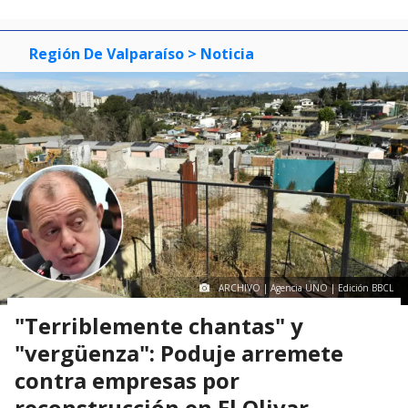
Región De Valparaíso
> Noticia
ARCHIVO | Agencia UNO | Edición BBCL
"Terriblemente chantas" y
"vergüenza": Poduje arremete
contra empresas por
reconstrucción en El Olivar