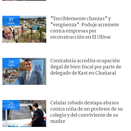
"Terriblemente chantas" y
37
visitas
"vergüenza": Poduje arremete
contra empresas por
reconstrucción en El Olivar
Contraloría acredita ocupación
26
visitas
ilegal de bien fiscal por parte de
delegado de Kast en Chañaral
Celular robado destapa abusos
25
visitas
contra niña de un profesor de su
colegio y del conviviente de su
madre