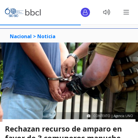
Nacional >
Noticia
CONTEXTO | Agencia UNO
Rechazan recurso de amparo en
favor de 3 comuneros mapuche