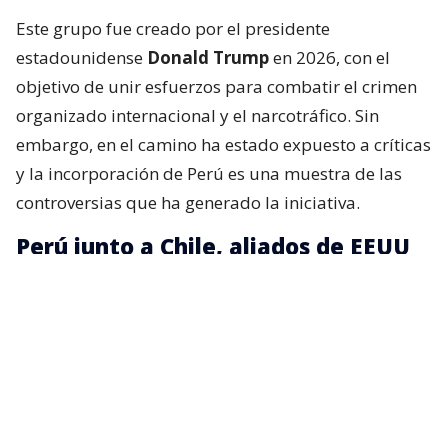
Este grupo fue creado por el presidente
estadounidense
Donald Trump
en 2026, con el
objetivo de unir esfuerzos para combatir el crimen
organizado internacional y el narcotráfico. Sin
embargo, en el camino ha estado expuesto a críticas
y la incorporación de Perú es una muestra de las
controversias que ha generado la iniciativa.
Perú junto a Chile, aliados de EEUU
La presidenta peruana,
Keiko Fujimori
, expresó su
intención de que el Perú se una a esta alianza
internacional, pues, según dijo,
le interesa trabajar
con todos sus miembros
, entre ellos Chile, para
combatir el crimen organizado.