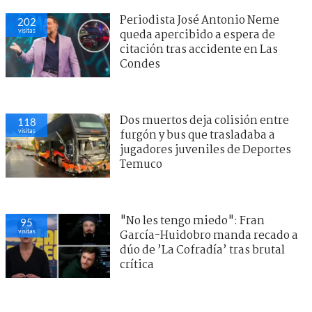
Periodista José Antonio Neme
202
visitas
queda apercibido a espera de
citación tras accidente en Las
Condes
Dos muertos deja colisión entre
118
visitas
furgón y bus que trasladaba a
jugadores juveniles de Deportes
Temuco
"No les tengo miedo": Fran
95
visitas
García-Huidobro manda recado a
dúo de ’La Cofradía’ tras brutal
crítica