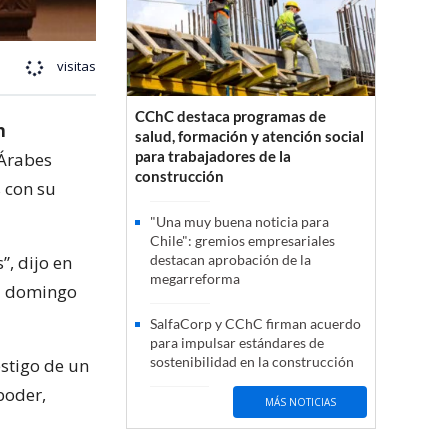
visitas
CChC destaca programas de
n
salud, formación y atención social
para trabajadores de la
 Árabes
construcción
 con su
"Una muy buena noticia para
Chile": gremios empresariales
”, dijo en
destacan aprobación de la
megarreforma
el domingo
SalfaCorp y CChC firman acuerdo
para impulsar estándares de
sostenibilidad en la construcción
stigo de un
poder,
MÁS NOTICIAS