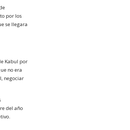
 de
to por los
e se llegara
de Kabul por
que no era
l, negociar
s
re del año
tivo.
.