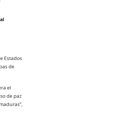
al
de Estados
opas de
ra el
eso de paz
nmaduras”,