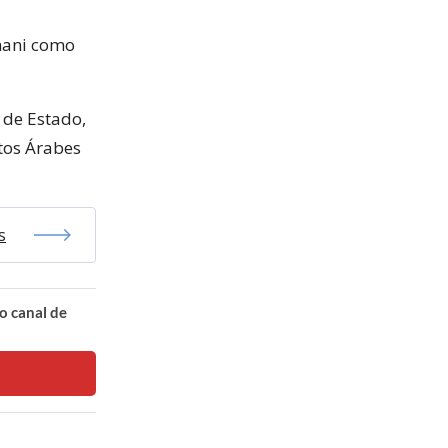
Ghani como
 de Estado,
tos Árabes
s
o canal de