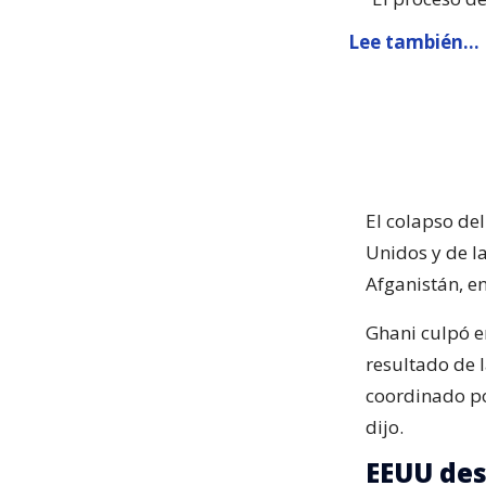
Lee también...
El colapso de
Unidos y de l
Afganistán, e
Ghani culpó en
resultado de l
coordinado po
dijo.
EEUU des