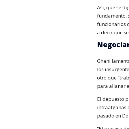
Así, que se di
fundamento, s
funcionarios 
a decir que se
Negocian
Ghani lamentó
los insurgent
otro que “trab
para allanar 
El depuesto p
intraafganas 
pasado en Doh
“El proceso de