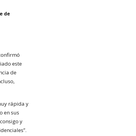
e de
confirmó
iado este
ncia de
ncluso,
muy rápida y
do en sus
 consigo y
denciales”.