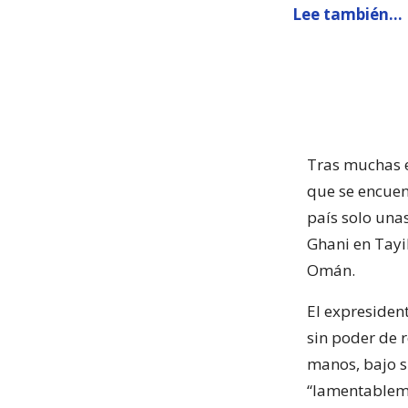
Lee también...
Tras muchas e
que se encuen
país solo una
Ghani en Tayik
Omán.
El expresiden
sin poder de r
manos, bajo su
“lamentableme