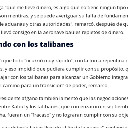
ga “que me llevé dinero, es algo que no tiene ningún tipo
on mentiras, y se puede averiguar su falta de fundamen
de aduanas y otras autoridades”, remarcó, después de qu
 llevó consigo en la aeronave baúles repletos de dinero.
do con los talibanes
 que todo “ocurrió muy rápido”, con la toma repentina 
es, y eso impidió que pudiera cumplir con su propósito, 
ajar con los talibanes para alcanzar un Gobierno integra
el camino para un transición” de poder, remarcó.
residente afgano también lamentó que las negociacione
entre Kabul y los talibanes, que comenzaron en septiemb
a, fueran un “fracaso” y no lograran cumplir con su obje
 paz debería haber llevado al fin de la guerra”, sentenció