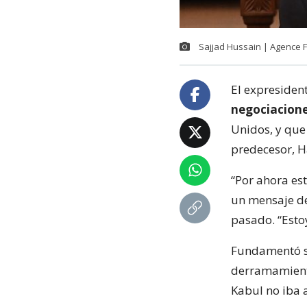
Sajjad Hussain | Agence 
El expresiden
negociacion
Unidos, y que
predecesor, H
“Por ahora est
un mensaje de
pasado. “Esto
Fundamentó su
derramamiento
Kabul no iba a