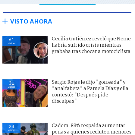
VISTO AHORA
Cecilia Gutiérrez reveló que Neme
61
visitas
habría sufrido crisis mientras
grababa tras chocar a motociclista
Sergio Rojas le dijo "gorreada" y
31
visitas
"analfabeta" a Pamela Díaz y ella
contestó: "Después pide
disculpas"
Cadem: 88% respalda aumentar
28
visitas
penas a quienes recluten menores