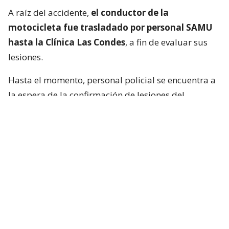
A raíz del accidente,
el conductor de la
motocicleta fue trasladado por personal SAMU
hasta la Clínica Las Condes
, a fin de evaluar sus
lesiones.
Hasta el momento, personal policial se encuentra a
la espera de la confirmación de lesiones del
conductor de la motocicleta, así como las
instrucciones de fiscalía.
Francisca García-Huidobro habló con
el periodista
En medio del programa de Chilevisión,
Francisca
García-Huidobro mencionó que habló
directamente con el periodista. “Él está bien,