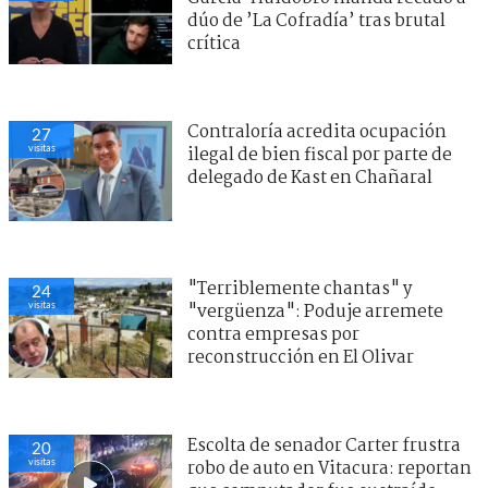
dúo de ’La Cofradía’ tras brutal
crítica
Contraloría acredita ocupación
27
visitas
ilegal de bien fiscal por parte de
delegado de Kast en Chañaral
"Terriblemente chantas" y
24
visitas
"vergüenza": Poduje arremete
contra empresas por
reconstrucción en El Olivar
Escolta de senador Carter frustra
20
visitas
robo de auto en Vitacura: reportan