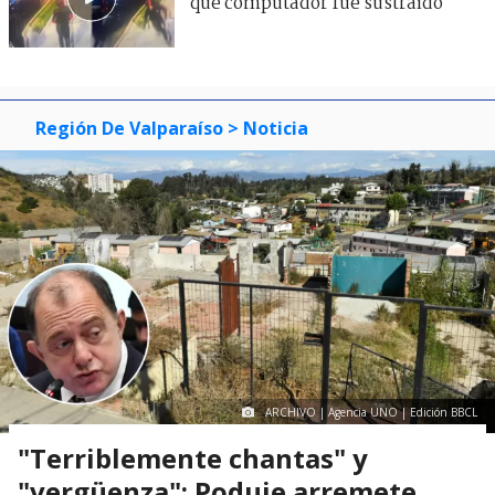
que computador fue sustraído
Región De Valparaíso
> Noticia
ARCHIVO | Agencia UNO | Edición BBCL
"Terriblemente chantas" y
"vergüenza": Poduje arremete