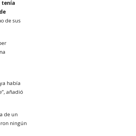
 tenía
 de
no de sus
ber
una
 ya había
”, añadió
ba de un
aron ningún