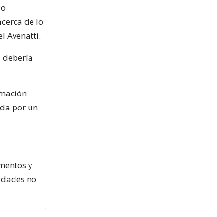
lo
cerca de lo
l Avenatti.
, debería
amación
ada por un
umentos y
ridades no