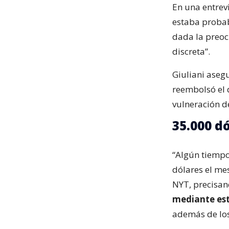
En una entrev
estaba probab
dada la preoc
discreta”.
Giuliani ase
reembolsó el d
vulneración d
35.000 d
“Algún tiempo
dólares el mes
NYT, precisa
mediante est
además de los