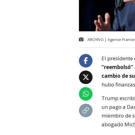
ARCHIVO | Agence France
El presidente
“reembolsó” 
cambio de su 
hubo finanza
Trump escribi
un pago a Dan
miembro de su
abogado Micha