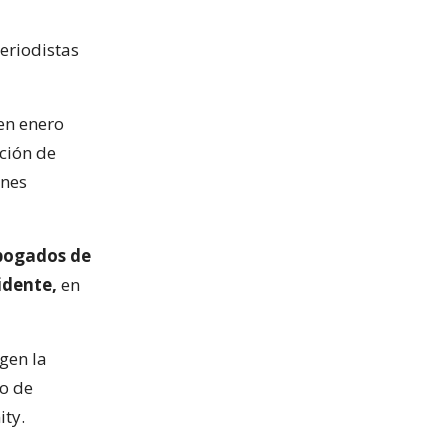
eriodistas
en enero
ción de
ones
abogados de
idente,
en
gen la
ro de
ity.