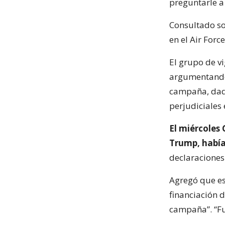
preguntarle a
Consultado so
en el Air Force
El grupo de v
argumentando 
campaña, dado
perjudiciales 
El miércoles
Trump, había
declaraciones
Agregó que es
financiación 
campaña”. “Fu