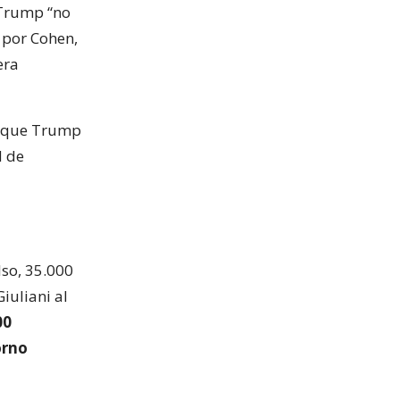
 Trump “no
 por Cohen,
era
n que Trump
d de
so, 35.000
iuliani al
00
orno