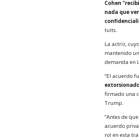
Cohen “recib
nada que ver
confidenciali
tuits.
La actriz, cu
mantenido una
demanda en Lo
“El acuerdo f
extorsionado
firmado una c
Trump.
“Antes de que 
acuerdo priva
rol en esta tra