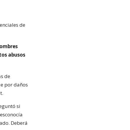
denciales de
 hombres
ntos abusos
as de
aje por daños
t.
eguntó si
desconocía
gado. Deberá