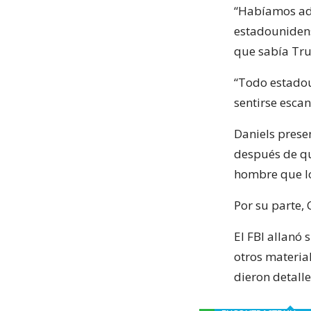
“Habíamos adv
estadounidens
que sabía Tru
“Todo estadou
sentirse esca
Daniels prese
después de qu
hombre que l
Por su parte,
El FBI allanó 
otros materia
dieron detall