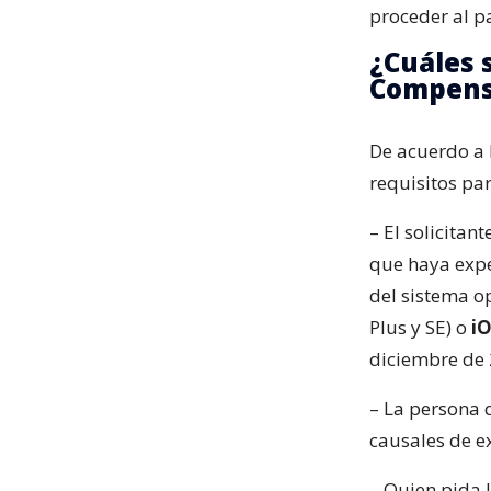
proceder al p
¿Cuáles 
Compens
De acuerdo a l
requisitos par
– El solicitan
que haya exp
del sistema o
Plus y SE) o
iO
diciembre de 
– La persona 
causales de e
– Quien pida 