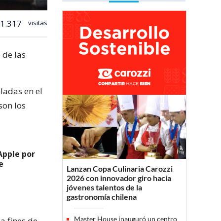
1.317
visitas
 de las
ladas en el
son los
Apple por
e
Lanzan Copa Culinaria Carozzi
2026 con innovador giro hacia
jóvenes talentos de la
gastronomía chilena
Master House inauguró un centro
a fines de