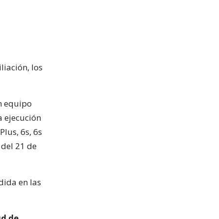
liación, los
un equipo
a ejecución
Plus, 6s, 6s
 del 21 de
ida en las
ud de