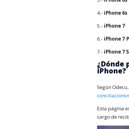
4.-
iPhone 6s 
5.-
iPhone 7
6.-
iPhone 7 P
7.-
iPhone 7 
¿Dónde p
iPhone?
Según Odecu, 
conciliacions
Esta página e
cargo de recib