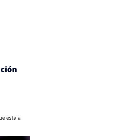
ación
ue está a