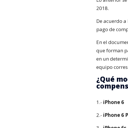
2018.
De acuerdo a 
pago de comp
En el documen
que forman pa
en un determi
equipo corres
¿Qué mod
compens
1.-
iPhone 6
2.-
iPhone 6 P
3.-
iPhone 6s