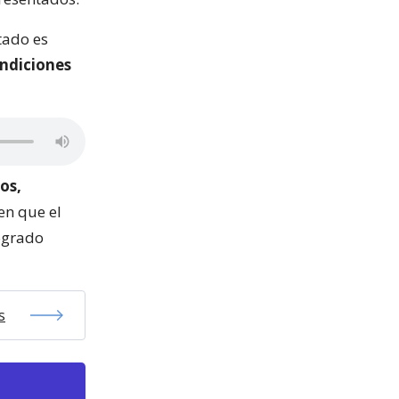
tado es
ndiciones
os,
en que el
ogrado
s