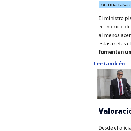
con una tasa 
El ministro pl
económico de 
al menos acer
estas metas c
fomentan una
Lee también...
Valoració
Desde el ofici