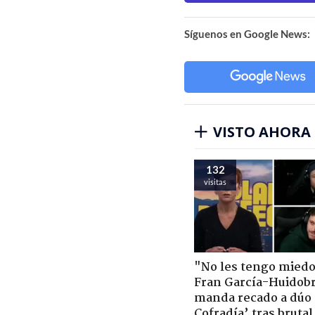
Síguenos en Google News:
VISTO AHORA
132
visitas
"No les tengo miedo
Fran García-Huidob
manda recado a dúo 
Cofradía’ tras brutal