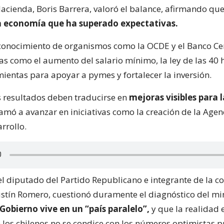
acienda, Boris Barrera, valoró el balance, afirmando que 
 economía que ha superado expectativas.
conocimiento de organismos como la OCDE y el Banco Cen
cas como el aumento del salario mínimo, la ley de las 40 h
ientas para apoyar a pymes y fortalecer la inversión.
os resultados deben traducirse en
mejoras visibles para l
lamó a avanzar en iniciativas como la creación de la Agen
rrollo.
 el diputado del Partido Republicano e integrante de la c
stín Romero, cuestionó duramente el diagnóstico del min
Gobierno vive en un “país paralelo”,
y que la realidad
 los chilenos no se condice con los números optimistas p