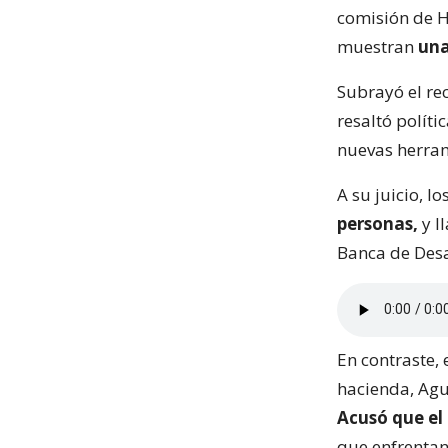
comisión de H
muestran
una
Subrayó el re
resaltó políti
nuevas herram
A su juicio, l
personas,
y l
Banca de Desa
En contraste,
hacienda, Agu
Acusó que el 
que enfrentan