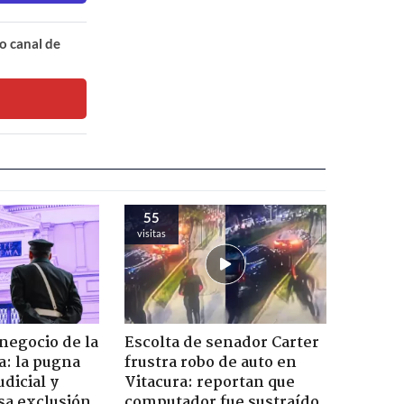
o canal de
55
visitas
 negocio de la
Escolta de senador Carter
a: la pugna
frustra robo de auto en
dicial y
Vitacura: reportan que
sa exclusión
computador fue sustraído