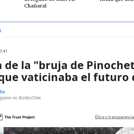
Chañaral
a
7:41
a de la "bruja de Pinochet
que vaticinaba el futuro 
lla
gazine en BioBioChile
Ética y transparenci