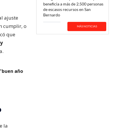
beneficia a más de 2.500 personas
de escasos recursos en San
Bernardo
al ajuste
n cumplir, o
MÁS NOTICIAS
acó que
 y
a.
 "buen año
o
e la