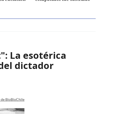
": La esotérica
del dictador
a de BioBioChile