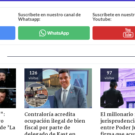
Suscríbete en nuestro canal de
Suscríbete en nuestr
Whatsapp:
Youtube:
126
97
visitas
visitas
":
Contraloría acredita
El millonario
ro
ocupación ilegal de bien
jurisprudenci
de ’La
fiscal por parte de
entre Poder Ju
delegado de Kast en
firma que acu