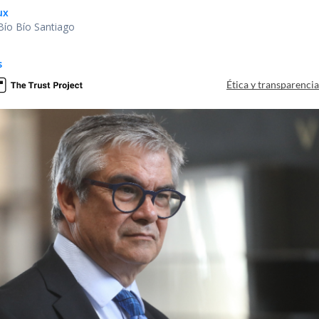
ux
Bío Bío Santiago
s
Ética y transparenci