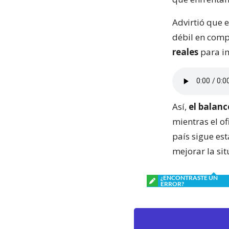
Advirtió que 
débil en comp
reales
para im
Así,
el balanc
mientras el of
país sigue es
mejorar la si
¿ENCONTRASTE UN
ERROR?