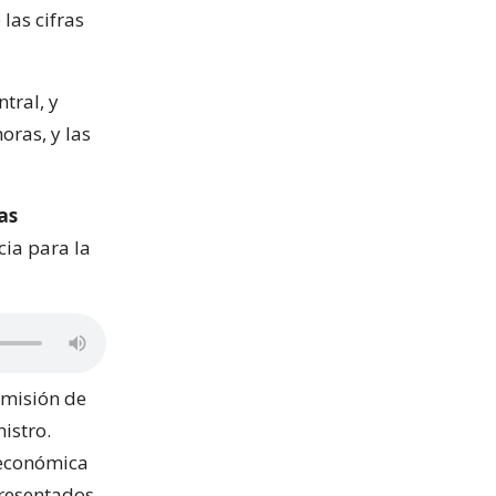
las cifras
tral, y
oras, y las
as
cia para la
omisión de
istro.
 económica
resentados.