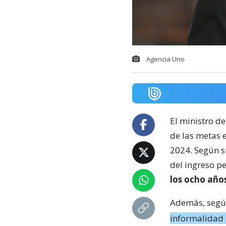
Agencia Uno
El ministro d
de las metas 
2024. Según s
del ingreso p
los ocho años
Además, según
informalidad 