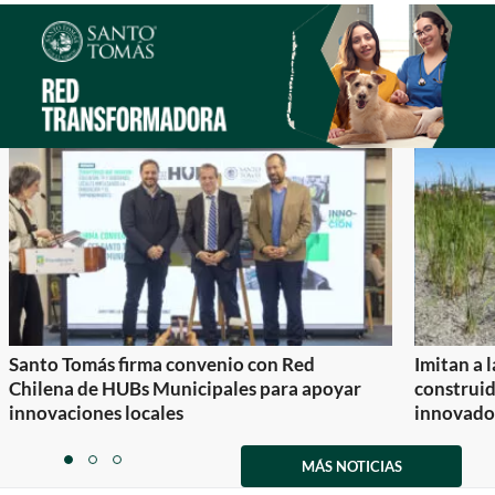
2
Santo Tomás firma convenio con Red
Imitan a 
Chilena de HUBs Municipales para apoyar
construi
innovaciones locales
innovador
Item
1
MÁS NOTICIAS
item
item
item
of