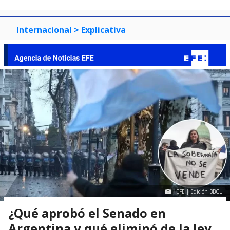
0
1
2
3
Internacional
> Explicativa
EFE | Edición BBCL
¿Qué aprobó el Senado en
Argentina y qué eliminó de la ley