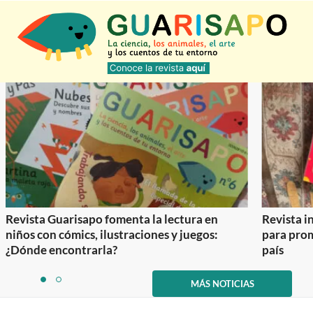
Revista Guarisapo fomenta la lectura en
Revista in
niños con cómics, ilustraciones y juegos:
para prom
¿Dónde encontrarla?
país
Item
1
MÁS NOTICIAS
item
item
of
0
1