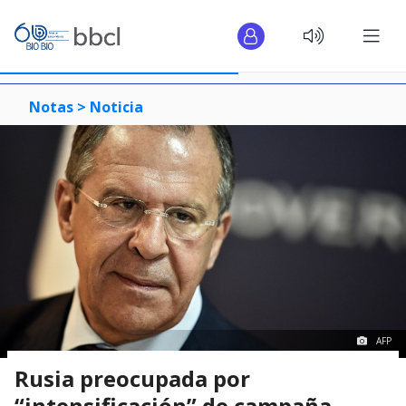
Notas >
Noticia
AFP
Rusia preocupada por
“intensificación” de campaña