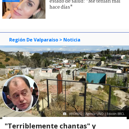
estado de salud: "Me tenían mal
hace días"
Región De Valparaíso
> Noticia
ARCHIVO | Agencia UNO | Edición BBCL
"Terriblemente chantas" y