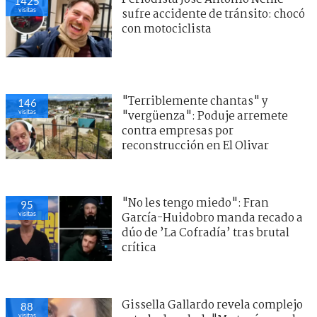
1425
visitas
sufre accidente de tránsito: chocó
con motociclista
"Terriblemente chantas" y
146
visitas
"vergüenza": Poduje arremete
contra empresas por
reconstrucción en El Olivar
"No les tengo miedo": Fran
95
visitas
García-Huidobro manda recado a
dúo de ’La Cofradía’ tras brutal
crítica
Gissella Gallardo revela complejo
88
visitas