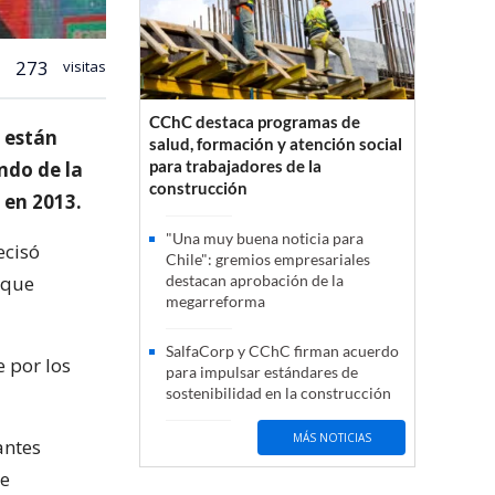
273
visitas
CChC destaca programas de
 están
salud, formación y atención social
para trabajadores de la
ndo de la
construcción
 en 2013.
"Una muy buena noticia para
ecisó
Chile": gremios empresariales
 que
destacan aprobación de la
megarreforma
SalfaCorp y CChC firman acuerdo
e por los
para impulsar estándares de
sostenibilidad en la construcción
MÁS NOTICIAS
antes
se