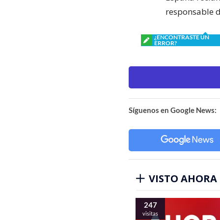
responsable d
¿ENCONTRASTE UN
ERROR?
Síguenos en Google News:
VISTO AHORA
247
visitas