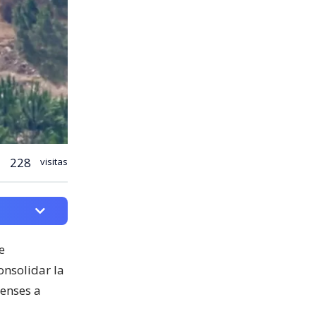
228
visitas
e
onsolidar la
denses a