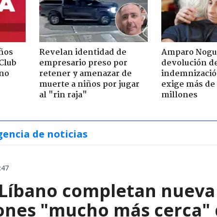
ños
Revelan identidad de
Amparo Nogu
"Club
empresario preso por
devolución d
rno
retener y amenazar de
indemnización
muerte a niños por jugar
exige más de
al "rin raja"
millones
gencia de noticias
:47
el Líbano completan nuev
ones "mucho más cerca" 