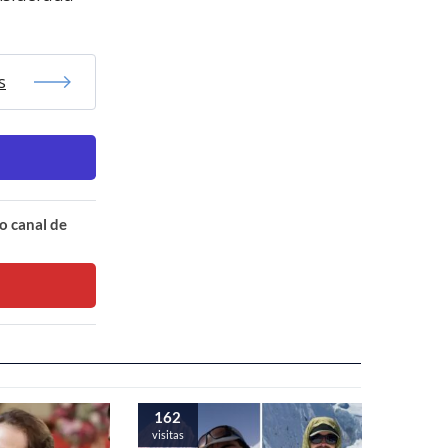
s
o canal de
162
visitas