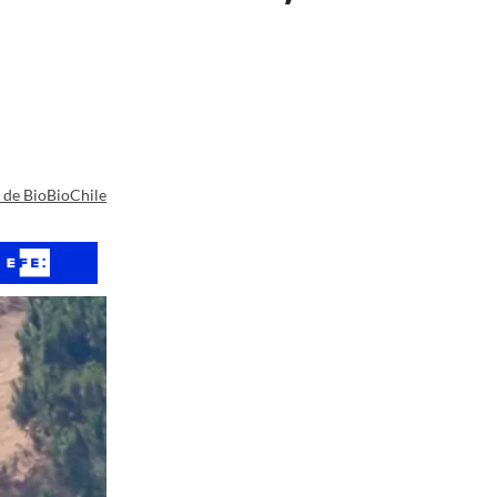
a de BioBioChile