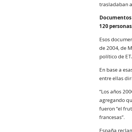
trasladaban a
Documentos d
120 personas,
Esos document
de 2004, de Mi
político de ET
En base a esa
entre ellas di
“Los años 200
agregando que
fueron “el fr
francesas”.
España reclam