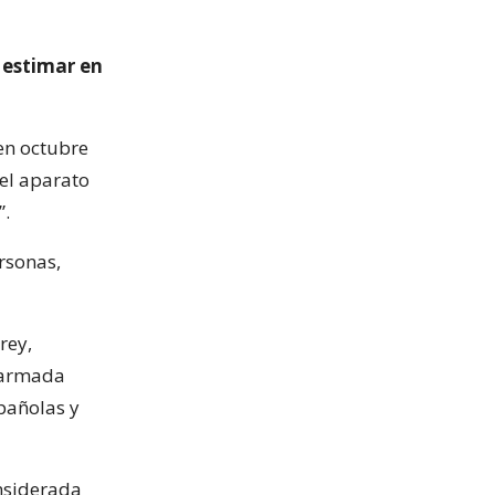
 estimar en
en octubre
del aparato
”.
rsonas,
rey,
a armada
spañolas y
onsiderada