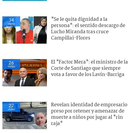
"Se le quita dignidad a la
34
visitas
persona": el sentido descargo de
Lucho Miranda tras cruce
Campillai-Flores
El "Factor Mera": el ministro de la
26
visitas
Corte de Santiago que siempre
vota a favor de los Lavín-Barriga
Revelan identidad de empresario
22
visitas
preso por retener y amenazar de
muerte a niños por jugar al "rin
raja"