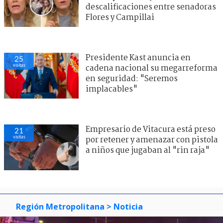
descalificaciones entre senadoras
Flores y Campillai
Presidente Kast anuncia en
25
visitas
cadena nacional su megarreforma
en seguridad: "Seremos
implacables"
Empresario de Vitacura está preso
21
visitas
por retener y amenazar con pistola
a niños que jugaban al "rin raja"
Región Metropolitana
> Noticia