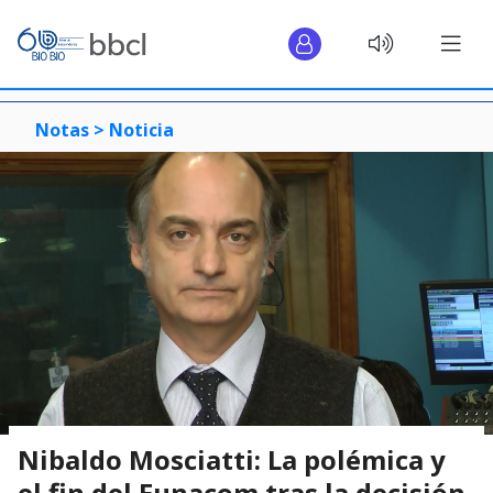
Notas >
Noticia
Nibaldo Mosciatti: La polémica y
el fin del Eunacom tras la decisión