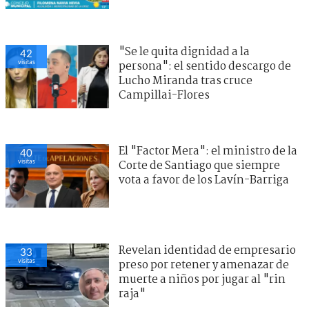
"Se le quita dignidad a la
42
visitas
persona": el sentido descargo de
Lucho Miranda tras cruce
Campillai-Flores
El "Factor Mera": el ministro de la
40
visitas
Corte de Santiago que siempre
vota a favor de los Lavín-Barriga
Revelan identidad de empresario
33
visitas
preso por retener y amenazar de
muerte a niños por jugar al "rin
raja"