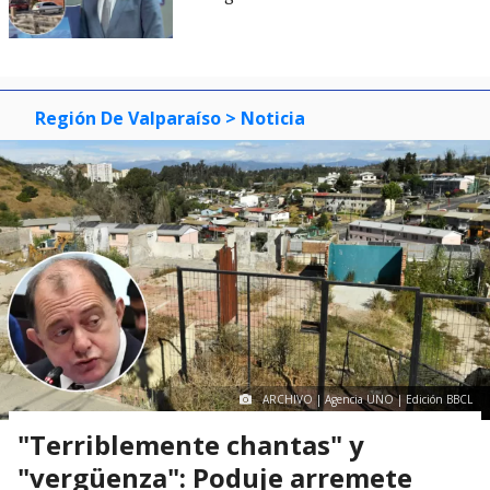
Región De Valparaíso
> Noticia
ARCHIVO | Agencia UNO | Edición BBCL
"Terriblemente chantas" y
"vergüenza": Poduje arremete