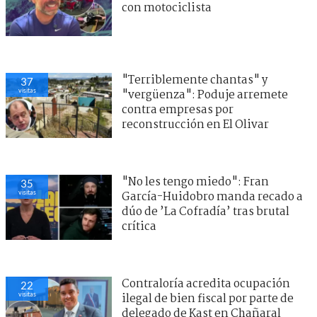
con motociclista
"Terriblemente chantas" y
37
visitas
"vergüenza": Poduje arremete
contra empresas por
reconstrucción en El Olivar
"No les tengo miedo": Fran
35
visitas
García-Huidobro manda recado a
dúo de ’La Cofradía’ tras brutal
crítica
Contraloría acredita ocupación
22
visitas
ilegal de bien fiscal por parte de
delegado de Kast en Chañaral