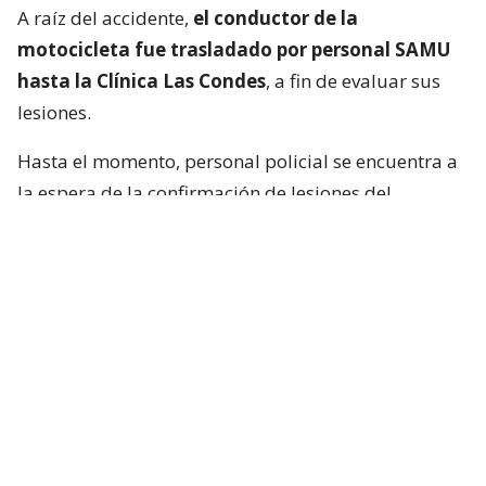
A raíz del accidente,
el conductor de la
motocicleta fue trasladado por personal SAMU
hasta la Clínica Las Condes
, a fin de evaluar sus
lesiones.
Hasta el momento, personal policial se encuentra a
la espera de la confirmación de lesiones del
conductor de la motocicleta, así como las
instrucciones de fiscalía.
Francisca García-Huidobro habló con
el periodista
En medio del programa de Chilevisión,
Francisca
García-Huidobro mencionó que habló
directamente con el periodista. “Él está bien,