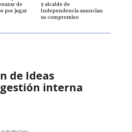
enazar de
y alcalde de
s por jugar
Independencia anuncian
su compromiso
n de Ideas
 gestión interna
a de BioBioChile