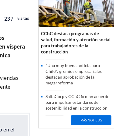
237
visitas
CChC destaca programas de
os
salud, formación y atención social
para trabajadores de la
en víspera
construcción
ánica
"Una muy buena noticia para
Chile": gremios empresariales
iviendas
destacan aprobación de la
megarreforma
dente
SalfaCorp y CChC firman acuerdo
para impulsar estándares de
sostenibilidad en la construcción
MÁS NOTICIAS
 en el