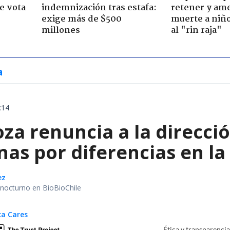
e vota
indemnización tras estafa:
retener y am
-
exige más de $500
muerte a niño
millones
al "rin raja"
a
:14
a renuncia a la direcció
as por diferencias en la
ez
r nocturno en BioBioChile
ca Cares
Ética y transparenci