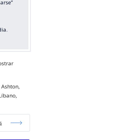
iarse”
dia.
ostrar
 Ashton,
 Líbano,
s