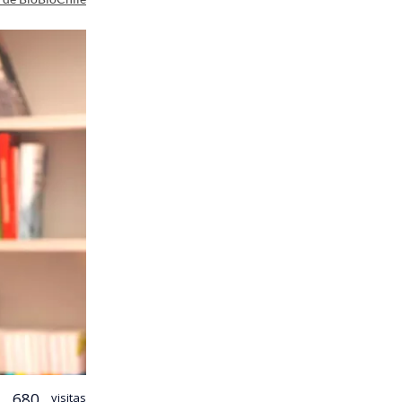
680
visitas