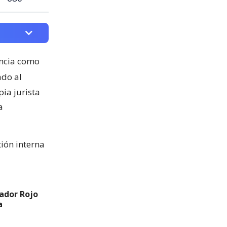
ncia como
ado al
ia jurista
a
tión interna
ador Rojo
a