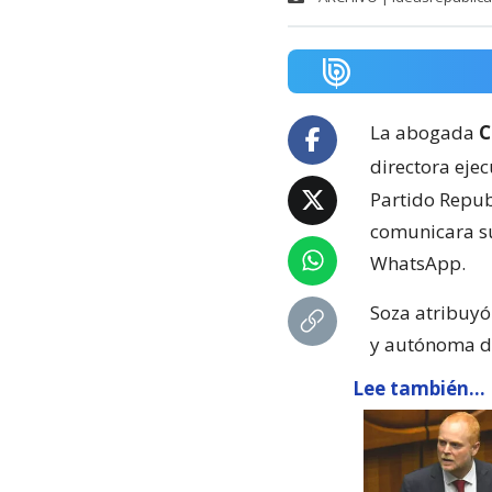
La abogada
C
directora eje
Partido Repub
comunicara su
WhatsApp.
Soza atribuyó 
y autónoma de
Lee también...