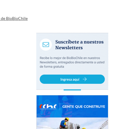
a de BioBioChile