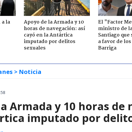
 a la
Apoyo de la Armada y 10
El "Factor Me
o
horas de navegación: así
ministro de l
cayó en la Antártica
Santiago que
imputado por delitos
a favor de lo
sexuales
Barriga
anes
> Noticia
:58
la Armada y 10 horas de 
rtica imputado por delit