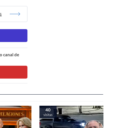
s
o canal de
40
visitas