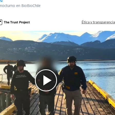
ez
r nocturno en BioBioChile
Ética y transparenci