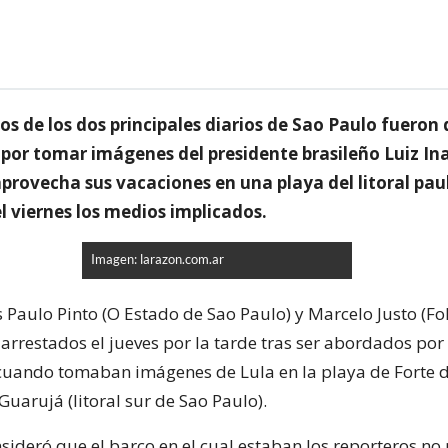
s de los dos principales diarios de Sao Paulo fueron
 por tomar imágenes del presidente brasileño Luiz In
aprovecha sus vacaciones en una playa del litoral paul
l viernes los medios implicados.
Imagen: larazon.com.ar
s Paulo Pinto (O Estado de Sao Paulo) y Marcelo Justo (Fo
 arrestados el jueves por la tarde tras ser abordados po
cuando tomaban imágenes de Lula en la playa de Forte 
uarujá (litoral sur de Sao Paulo).
sideró que el barco en el cual estaban los reporteros no