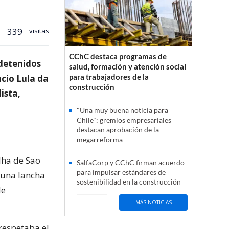
339
visitas
CChC destaca programas de
 detenidos
salud, formación y atención social
para trabajadores de la
acio Lula da
construcción
ista,
"Una muy buena noticia para
Chile": gremios empresariales
destacan aprobación de la
megarreforma
lha de Sao
SalfaCorp y CChC firman acuerdo
para impulsar estándares de
r una lancha
sostenibilidad en la construcción
de
MÁS NOTICIAS
 respetaba el