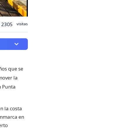
2305
visitas
ños que se
mover la
n Punta
n la costa
 enmarca en
erto