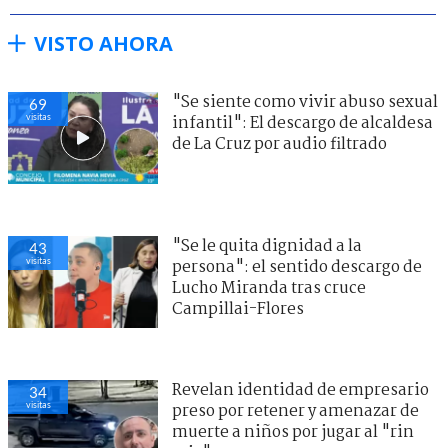
VISTO AHORA
"Se siente como vivir abuso sexual
69
visitas
infantil": El descargo de alcaldesa
de La Cruz por audio filtrado
"Se le quita dignidad a la
43
visitas
persona": el sentido descargo de
Lucho Miranda tras cruce
Campillai-Flores
Revelan identidad de empresario
34
visitas
preso por retener y amenazar de
muerte a niños por jugar al "rin