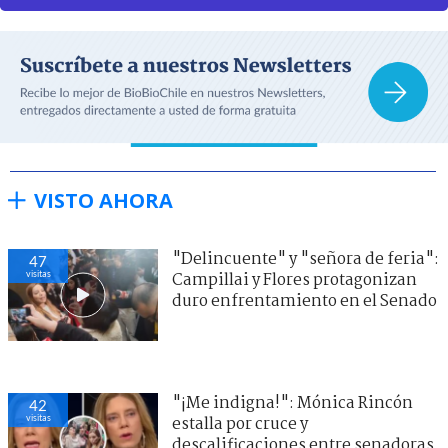
VISTO AHORA
"Delincuente" y "señora de feria":
47
visitas
Campillai y Flores protagonizan
duro enfrentamiento en el Senado
"¡Me indigna!": Mónica Rincón
42
visitas
estalla por cruce y
descalificaciones entre senadoras