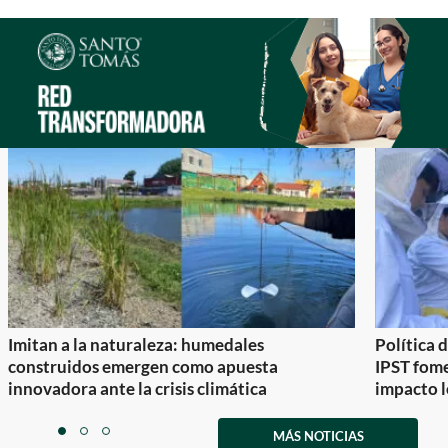
Imitan a la naturaleza: humedales
Política 
construidos emergen como apuesta
IPST fom
innovadora ante la crisis climática
impacto l
Item
1
MÁS NOTICIAS
item
item
item