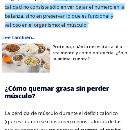
calidad no consiste sólo en ver bajar el número en la
balanza, sino en preservar lo que es funcional y
valioso en el organismo: el músculo
“.
Lee también...
Proteína, cuánta necesitas al día
realmente y cómo obtenerla: ¿Solo
la animal cuenta?
¿Cómo quemar grasa sin perder
músculo?
La pérdida de músculo durante el déficit calórico
(que es cuando se consumen menos calorías de las
que se gastan), ocurre porque
el cuerpo, al recibir