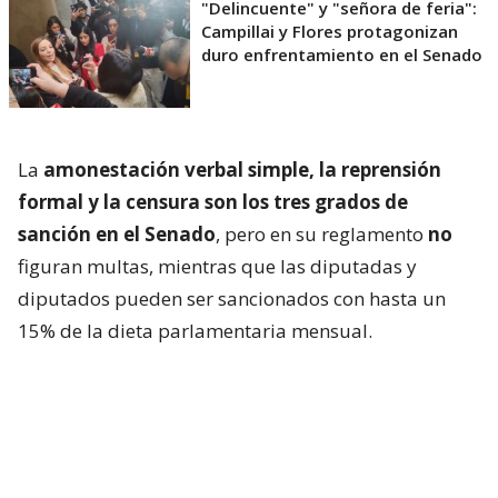
"Delincuente" y "señora de feria":
Campillai y Flores protagonizan
duro enfrentamiento en el Senado
La
amonestación verbal simple, la reprensión
formal y la censura son los tres grados de
sanción en el Senado
, pero en su reglamento
no
figuran multas, mientras que las diputadas y
diputados pueden ser sancionados con hasta un
15% de la dieta parlamentaria mensual.
Más allá de las diferencias reglamentarias, el caso
también volvió a instalar el debate sobre
las
distintas lógicas que predominan en ambas
cámaras frente a episodios de tensión política
.