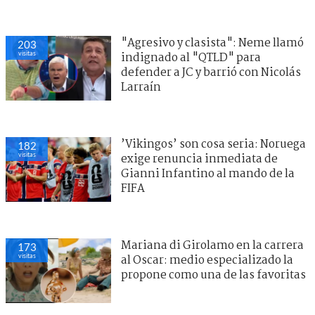
"Agresivo y clasista": Neme llamó
203
visitas
indignado al "QTLD" para
defender a JC y barrió con Nicolás
Larraín
’Vikingos’ son cosa seria: Noruega
182
visitas
exige renuncia inmediata de
Gianni Infantino al mando de la
FIFA
Mariana di Girolamo en la carrera
173
visitas
al Oscar: medio especializado la
propone como una de las favoritas