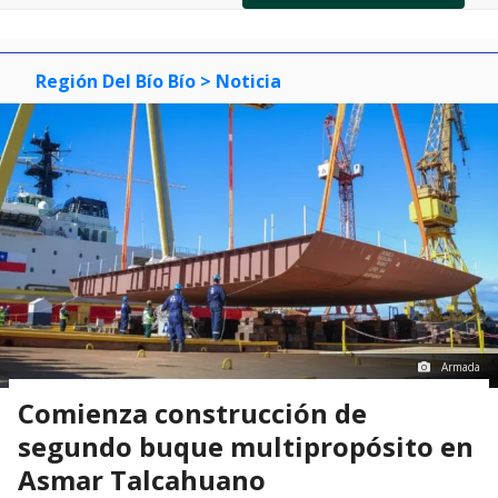
of
0
1
2
3
Región Del Bío Bío
> Noticia
Armada
Comienza construcción de
segundo buque multipropósito en
Asmar Talcahuano