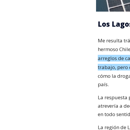
Los Lago
Me resulta tr
hermoso Chile
arreglos de c
trabajo, pero 
cómo la droga 
país.
La respuesta p
atrevería a d
en todo senti
La región de L