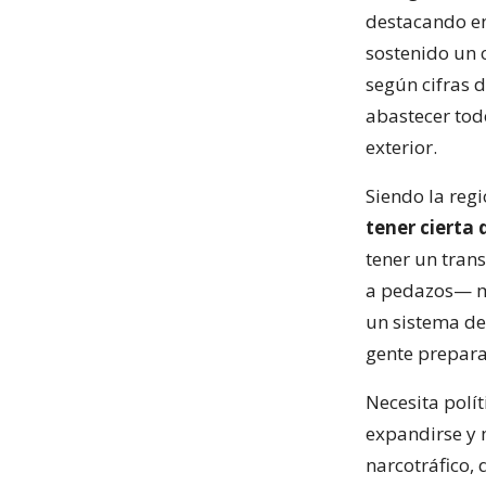
destacando en 
sostenido un c
según cifras 
abastecer tod
exterior.
Siendo la reg
tener cierta 
tener un tran
a pedazos— me
un sistema de
gente prepara
Necesita polít
expandirse y m
narcotráfico, 