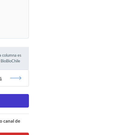
ta columna es
e BioBioChile
s
o canal de