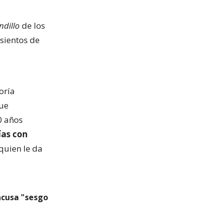
dillo
de los
sientos de
oría
ue
0 años
ías con
uien le da
acusa "sesgo