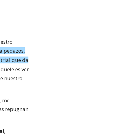
uestro
 a pedazos,
trial que da
duele es ver
de nuestro
s, me
les repugnan
al
,