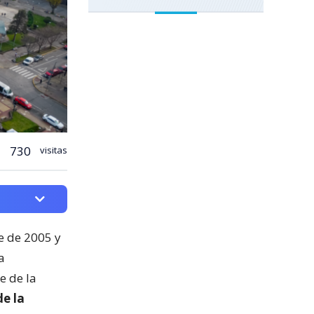
730
visitas
e de 2005 y
a
e de la
e la