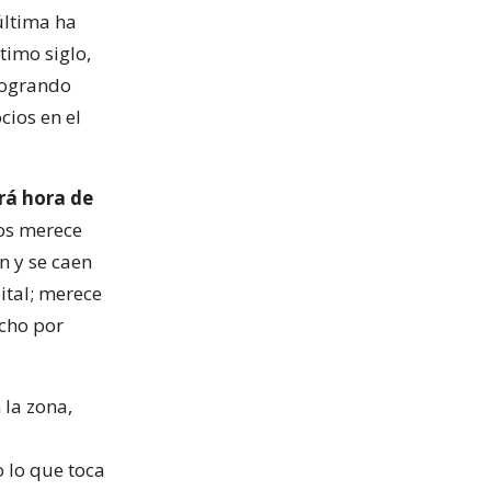
última ha
timo siglo,
logrando
cios en el
rá hora de
gos merece
n y se caen
ital; merece
echo por
 la zona,
o lo que toca