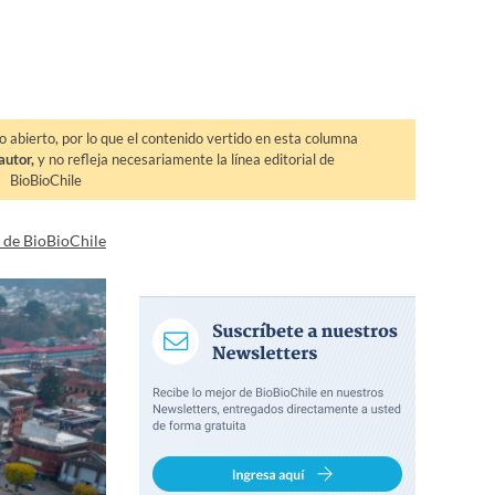
o abierto, por lo que el contenido vertido en esta columna
autor,
y no refleja necesariamente la línea editorial de
BioBioChile
a de BioBioChile