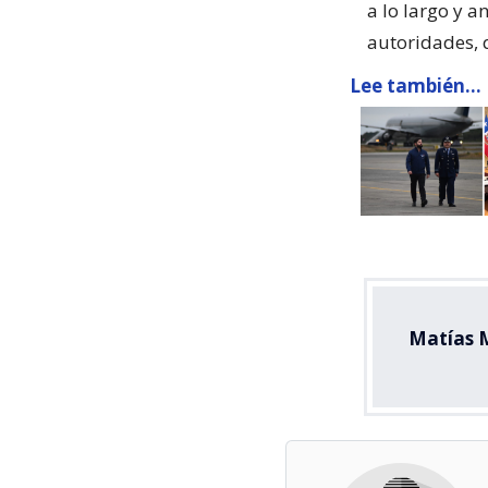
a lo largo y a
autoridades, q
Lee también...
Matías 