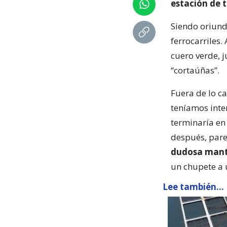
estación de 
Siendo oriund
ferrocarriles
cuero verde, 
“cortaúñas”.
Fuera de lo ca
teníamos inte
terminaría en 
después, par
dudosa mante
un chupete a 
Lee también...