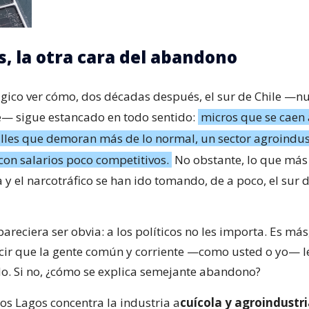
s, la otra cara del abandono
ágico ver cómo, dos décadas después, el sur de Chile —n
— sigue estancado en todo sentido:
micros que se caen
alles que demoran más de lo normal, un sector agroindus
con salarios poco competitivos.
No obstante, lo que más 
y el narcotráfico se han ido tomando, de a poco, el sur 
areciera ser obvia: a los políticos no les importa. Es má
ecir que la gente común y corriente —como usted o yo— 
do. Si no, ¿cómo se explica semejante abandono?
os Lagos concentra la industria a
cuícola y agroindustri