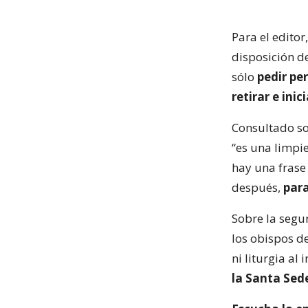
Para el editor
disposición d
sólo
pedir pe
retirar e ini
Consultado so
“es una limpie
hay una frase
después,
para
Sobre la segun
los obispos de
ni liturgia al i
la Santa Sed