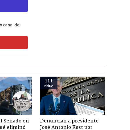
o canal de
111
visitas
el Senado en
Denuncian a presidente
ué eliminó
José Antonio Kast por