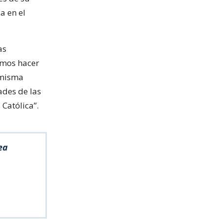
a en el
as
amos hacer
a misma
ades de las
 Católica”.
ea