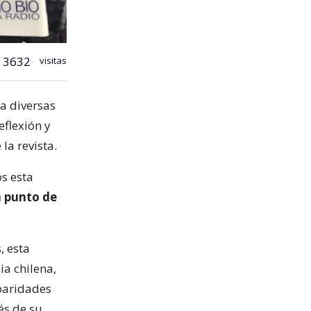
3632
visitas
ra diversas
eflexión y
la revista.
s esta
a punto de
, esta
ia chilena,
rbaridades
és de su