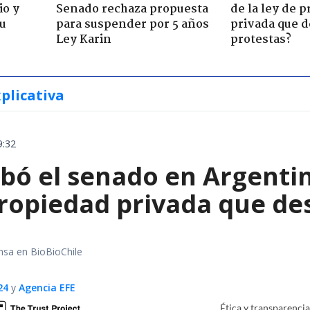
io y
Senado rechaza propuesta
de la ley de 
su
para suspender por 5 años
privada que d
Ley Karin
protestas?
xplicativa
9:32
bó el senado en Argentin
propiedad privada que de
nsa en BioBioChile
24
y
Agencia EFE
Ética y transparenci