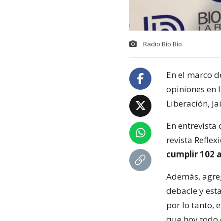
Radio Bío Bío
En el marco de
opiniones en l
Liberación, Ja
En entrevista
revista Reflex
cumplir 102 
Además, agreg
debacle y esta
por lo tanto,
que hoy todo 