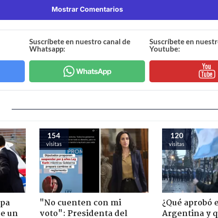
Mostrar Comentarios
Suscríbete en nuestro canal de
Suscríbete en nuestr
Whatsapp:
Youtube:
154
120
visitas
visitas
apa
"No cuenten con mi
¿Qué aprobó 
de un
voto": Presidenta del
Argentina y q