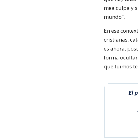
mea culpa y su
mundo”.
En ese contex
cristianas, c
es ahora, post
forma ocultar,
que fuimos tes
El 