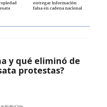
propiedad
entregar información
esata
falsa en cadena nacional
a y qué eliminó de
sata protestas?
a de BioBioChile