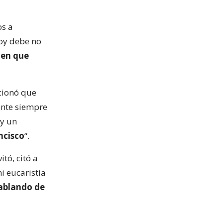
os a
hoy debe no
nen que
cionó que
mente siempre
 y un
ncisco
“.
tó, citó a
i eucaristía
ablando de