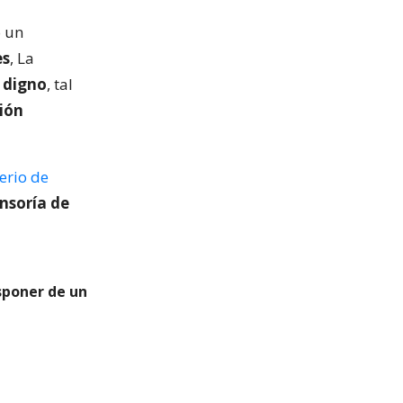
o un
es
, La
 digno
, tal
ión
erio de
nsoría de
sponer de un