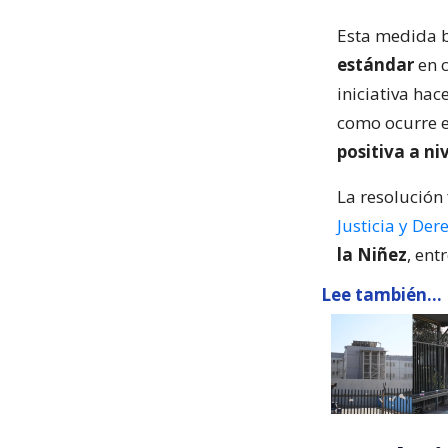
Esta medida b
estándar
en c
iniciativa hac
como ocurre e
positiva a ni
La resolución
Justicia y De
la Niñez
, ent
Lee también...