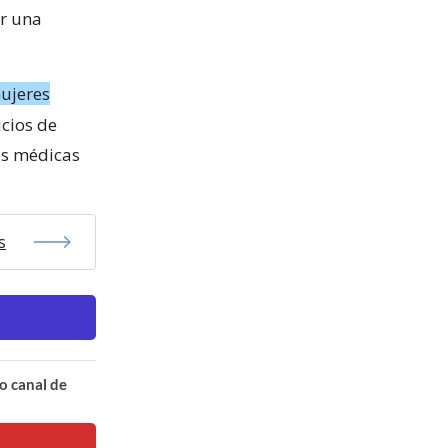
ir una
mujeres
icios de
nes médicas
s
o canal de