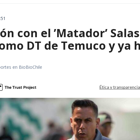
:51
ón con el ’Matador’ Sala
como DT de Temuco y ya h
portes en BioBioChile
Ética y transparenci