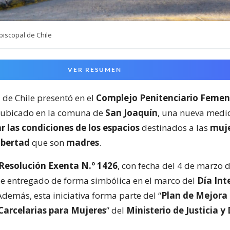
iscopal de Chile
VER RESUMEN
a
de Chile presentó en el
Complejo Penitenciario Femen
, ubicado en la comuna de
San Joaquín
, una nueva medi
r las condiciones de los espacios
destinados a las
muj
ibertad
que son
madres
.
Resolución Exenta N.º 1426
, con fecha del 4 de marzo 
 entregado de forma simbólica en el marco del
Día Int
 Además, esta iniciativa forma parte del “
Plan de Mejora
Carcelarias para Mujeres
” del
Ministerio de Justicia y