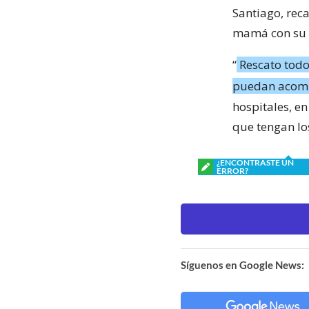
Santiago, reca
mamá con su h
“
Rescato todo
puedan acomp
hospitales, en
que tengan lo
¿ENCONTRASTE UN
ERROR?
Síguenos en Google News: