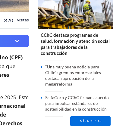
820
visitas
CChC destaca programas de
salud, formación y atención social
para trabajadores de la
construcción
ino (CPF)
da que
"Una muy buena noticia para
Chile": gremios empresariales
eres
destacan aprobación de la
megarreforma
de 2025. Este
SalfaCorp y CChC firman acuerdo
para impulsar estándares de
ernacional
sostenibilidad en la construcción
 de
MÁS NOTICIAS
 Derechos