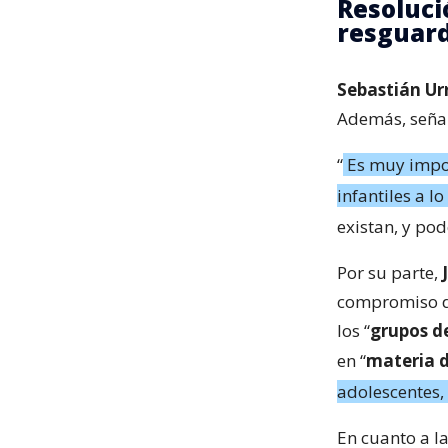
Resoluci
resguard
Sebastián Ur
Además, señal
“
Es muy impo
infantiles a lo
existan, y po
Por su parte,
compromiso de
los “
grupos de
en “
materia d
adolescentes,
En cuanto a l