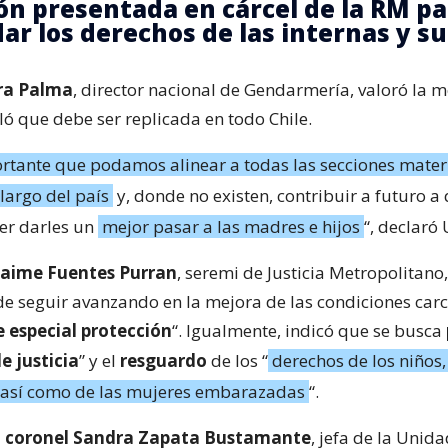
ón presentada en cárcel de la RM pa
ar los derechos de las internas y su
ra Palma
, director nacional de Gendarmería, valoró la 
ó que debe ser replicada en todo Chile.
rtante que podamos alinear a todas las secciones mater
 largo del país
y, donde no existen, contribuir a futuro a 
der darles un
mejor pasar a las madres e hijos
“, declaró 
Jaime Fuentes Purran
, seremi de Justicia Metropolitano,
 seguir avanzando en la mejora de las condiciones carc
 especial protección
“. Igualmente, indicó que se busca
e justicia
” y el
resguardo
de los “
derechos de los niños,
 así como de las mujeres embarazadas
“.
a
coronel Sandra Zapata Bustamante
, jefa de la Unid