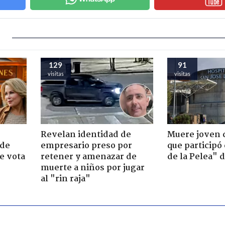
129
91
visitas
visitas
Revelan identidad de
Muere joven 
 de
empresario preso por
que participó
e vota
retener y amenazar de
de la Pelea" 
-
muerte a niños por jugar
al "rin raja"