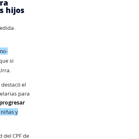
ra
s hijos
medida.
no-
que sí
Urra.
 destacó el
elarias para
progresar
 niñas y
ad del CPF de