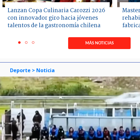
Lanzan Copa Culinaria Carozzi 2026
Master
con innovador giro hacia jóvenes
rehabi
talentos de la gastronomía chilena
fabric
Item
1
MÁS NOTICIAS
item
item
item
of
0
1
2
3
Deporte
> Noticia