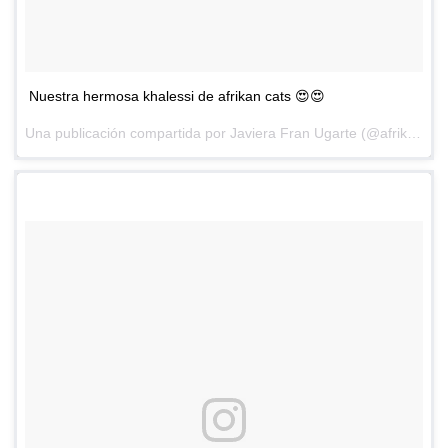
Nuestra hermosa khalessi de afrikan cats 😍😍
Una publicación compartida por
Javiera Fran Ugarte
(@afrikancats) el