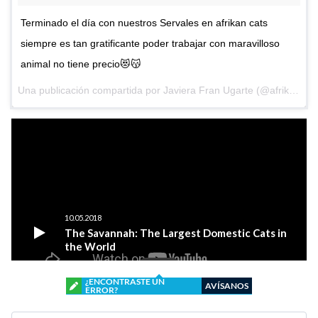
Terminado el día con nuestros Servales en afrikan cats
siempre es tan gratificante poder trabajar con maravilloso
animal no tiene precio😻😽
Una publicación compartida por
Javiera Fran Ugarte
(@afrikancats) el
¿ENCONTRASTE UN
AVÍSANOS
ERROR?