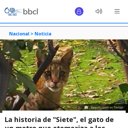
Nacional >
Noticia
Joaquín Lavín en Twitter
La historia de "Siete", el gato de
un metro que atemoriza a los