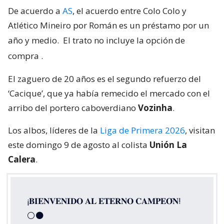
De acuerdo a
AS
, el acuerdo entre Colo Colo y
Atlético Mineiro por Román es un préstamo por un
año y medio.
El trato no incluye la opción de
compra
.
El zaguero de 20 años es el segundo refuerzo del
‘Cacique’, que ya había remecido el mercado con el
arribo del portero caboverdiano
Vozinha
.
Los albos, líderes de la
Liga de Primera 2026
, visitan
este domingo 9 de agosto al colista
Unión La
Calera
.
¡𝐁𝐈𝐄𝐍𝐕𝐄𝐍𝐈𝐃𝐎 𝐀𝐋 𝐄𝐓𝐄𝐑𝐍𝐎 𝐂𝐀𝐌𝐏𝐄𝐎́𝐍!
⚪⚫