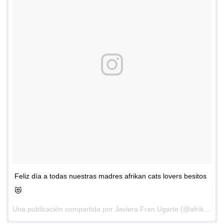
Feliz día a todas nuestras madres afrikan cats lovers besitos
😻
Una publicación compartida por
Javiera Fran Ugarte
(@afrikancats) el