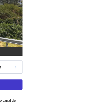
s
o canal de