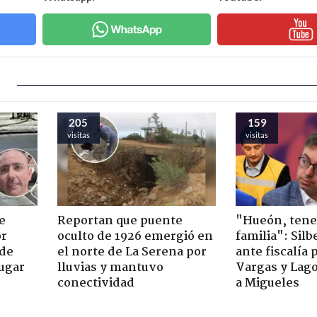
205
159
visitas
visitas
e
Reportan que puente
"Hueón, ten
or
oculto de 1926 emergió en
familia": Silb
 de
el norte de La Serena por
ante fiscalía 
jugar
lluvias y mantuvo
Vargas y Lag
conectividad
a Migueles