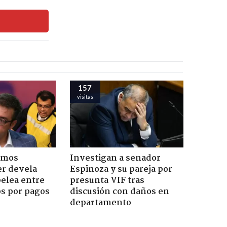
157
visitas
emos
Investigan a senador
er devela
Espinoza y su pareja por
pelea entre
presunta VIF tras
os por pagos
discusión con daños en
departamento