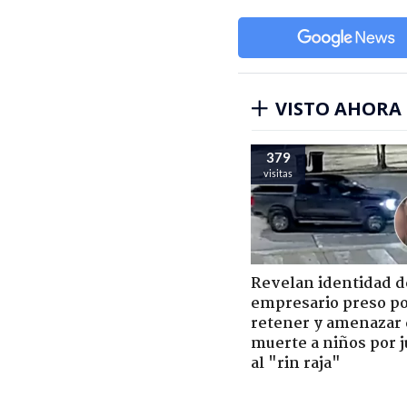
VISTO AHORA
379
visitas
Revelan identidad d
empresario preso p
retener y amenazar
muerte a niños por 
al "rin raja"