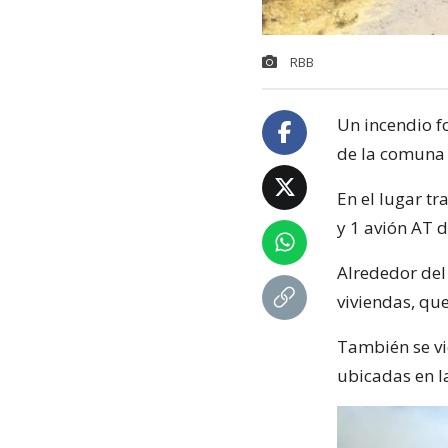
RBB
Un incendio fo
de la comuna d
En el lugar t
y 1 avión AT d
Alrededor del
viviendas, qu
También se vi
ubicadas en l