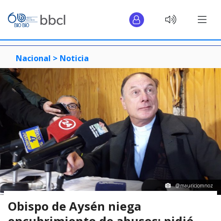
Nacional >
Noticia
@mauriciomnoz
Obispo de Aysén niega
encubrimiento de abusos: pidió