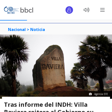
Nacional >
Noticia
Agencia EFE
Tras informe del INDH: Villa
Baviera reitera al Gobierno su