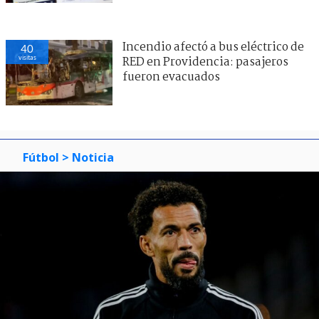
Incendio afectó a bus eléctrico de
40
visitas
RED en Providencia: pasajeros
fueron evacuados
Fútbol
> Noticia