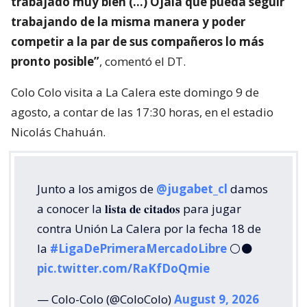
trabajado muy bien (…) Ojalá que pueda seguir
trabajando de la misma manera y poder
competir a la par de sus compañeros lo más
pronto posible”
, comentó el DT.
Colo Colo visita a La Calera este domingo 9 de
agosto, a contar de las 17:30 horas, en el estadio
Nicolás Chahuán.
Junto a los amigos de
@jugabet_cl
damos
a conocer la 𝐥𝐢𝐬𝐭𝐚 𝐝𝐞 𝐜𝐢𝐭𝐚𝐝𝐨𝐬 para jugar
contra Unión La Calera por la fecha 18 de
la
#LigaDePrimeraMercadoLibre
⚪⚫
pic.twitter.com/RaKfDoQmie
— Colo-Colo (@ColoColo)
August 9, 2026