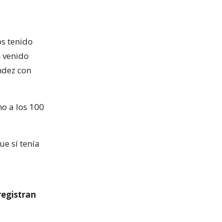
os tenido
n venido
ndez con
no a los 100
ue sí tenía
registran