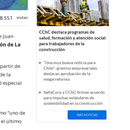
8.551
visitas
CChC destaca programas de
de Juan
salud, formación y atención social
para trabajadores de la
ón de La
construcción
"Una muy buena noticia para
partir de
Chile": gremios empresariales
de la
destacan aprobación de la
megarreforma
ó especial
SalfaCorp y CChC firman acuerdo
para impulsar estándares de
sostenibilidad en la construcción
como “uno de
MÁS NOTICIAS
 el último