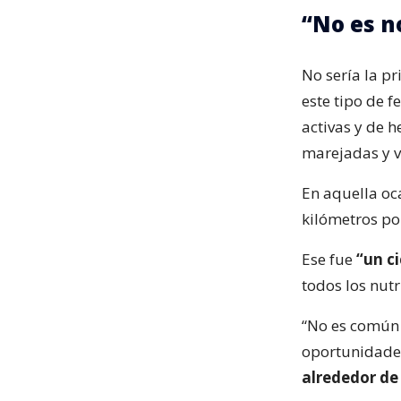
“No es n
No sería la p
este tipo de 
activas y de 
marejadas y vi
En aquella oca
kilómetros po
Ese fue
“un c
todos los nutr
“No es común 
oportunidades
alrededor de