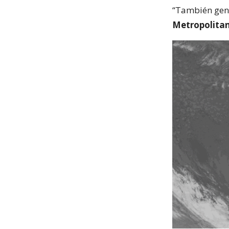
“También gene
Metropolita