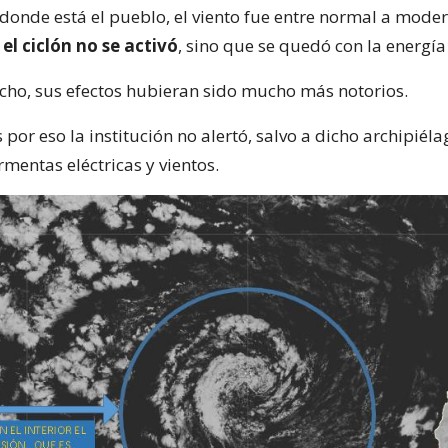
donde está el pueblo, el viento fue entre normal a moder
e
el ciclón no se activó
, sino que se quedó con la energía
cho, sus efectos hubieran sido mucho más notorios.
 por eso la institución no alertó, salvo a dicho archipié
rmentas eléctricas y vientos.