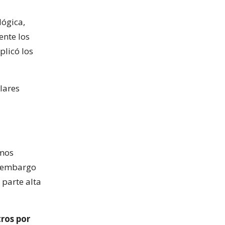
lógica,
ente los
plicó los
lares
emos
n embargo
 parte alta
ros por