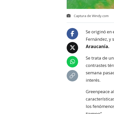
Captura de Windy.com
Se originó en 
Fernández, y s
Araucanía.
Se trata de u
contrastes tér
semana pasada
interés.
Greenpeace al
característica
los fenómenos
tiempo”.