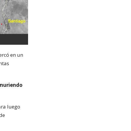
cercó en un
ntas
 muriendo
ara luego
 de