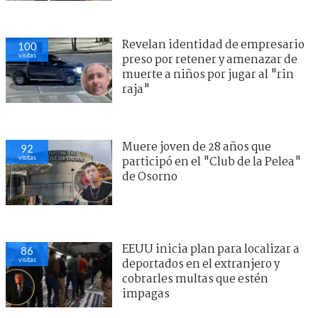
Revelan identidad de empresario
100
visitas
preso por retener y amenazar de
muerte a niños por jugar al "rin
raja"
Muere joven de 28 años que
92
visitas
participó en el "Club de la Pelea"
de Osorno
EEUU inicia plan para localizar a
86
visitas
deportados en el extranjero y
cobrarles multas que estén
impagas