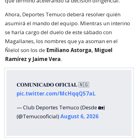
que terminó acelerando la decisión dirigencial.
Ahora, Deportes Temuco deberá resolver quién
asumirá el mando del equipo. Mientras un interino
se haría cargo del duelo de este sábado con
Magallanes, los nombres que ya asoman en el
Ñielol son los de
Emiliano Astorga, Miguel
Ramírez y Jaime Vera
.
𝐂𝐎𝐌𝐔𝐍𝐈𝐂𝐀𝐃𝐎 𝐎𝐅𝐈𝐂𝐈𝐀𝐋 🇳🇬
pic.twitter.com/McHqqQ57aL
— Club Deportes Temuco (Desde 🏡)
(@Temucooficial)
August 6, 2026