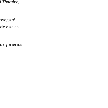
d Thunder
,
 aseguró
 de que es
.
lor y menos