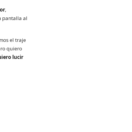
or
,
 pantalla al
os el traje
ero quiero
iero lucir