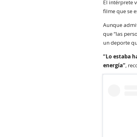
El intérprete 
filme que se 
Aunque admit
que “las pers
un deporte que
“Lo estaba h
energía”
, rec