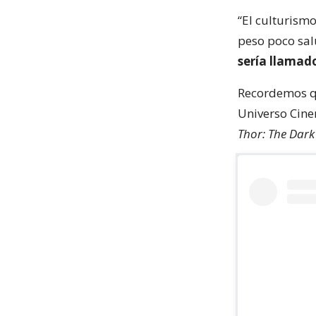
“El culturism
peso poco sa
sería llamado
Recordemos qu
Universo Cine
Thor: The Dar