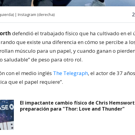
2
uierda) | Instagram (derecha)
orth
defendió el trabajado físico que ha cultivado en el 
rando que existe una diferencia en cómo se percibe a lo
ollan músculo para un papel, y cuando ganan o pierde
o saludable” de peso para otro rol.
ón con el medio inglés
The Telegraph
, el actor de 37 año
ica que el papel requiere”.
El impactante cambio físico de Chris Hemswort
preparación para "Thor: Love and Thunder"