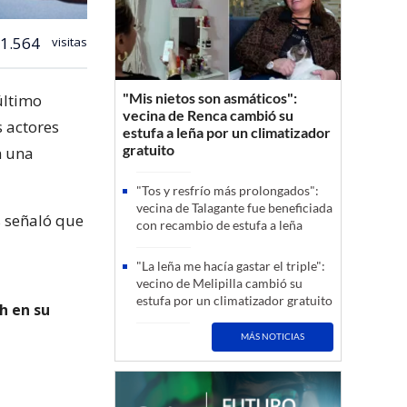
1.564
visitas
"Mis nietos son asmáticos":
último
vecina de Renca cambió su
s actores
estufa a leña por un climatizador
gratuito
n una
"Tos y resfrío más prolongados":
vecina de Talagante fue beneficiada
s señaló que
con recambio de estufa a leña
"La leña me hacía gastar el triple":
vecino de Melipilla cambió su
estufa por un climatizador gratuito
h en su
MÁS NOTICIAS