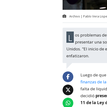
Archivo | Pablo Vera Lisp
Los problemas de liquidez golpean a WOM al punto de que tomó la decisión de
presentar una so
Unidos. "El inicio de
enfatizaron.
Luego de que 
finanzas de 
falta de liqu
decidió
prese
11 de la Ley