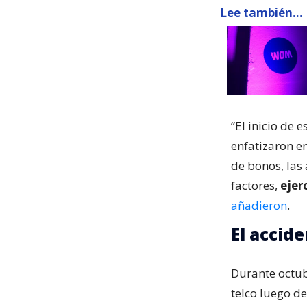
Lee también...
“El inicio de 
enfatizaron e
de bonos, las 
factores,
ejer
añadieron
.
El accid
Durante octub
telco luego de