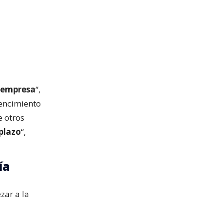
a empresa
“,
vencimiento
e otros
 plazo
“,
ía
zar a la