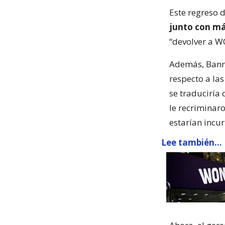
Este regreso d
junto con má
“devolver a W
Además, Banni
respecto a la
se traduciría
le recriminar
estarían incur
Lee también...