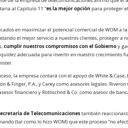
ente de la empresa de telecomunicaciones afirmó que el 
aria al Capítulo 11 “
es la mejor opción
para proteger el
cados en maximizar el potencial comercial de WOM a la
dando el mejor servicio a nuestros clientes, proteger a n
s,
cumplir nuestros compromisos con el Gobierno
y ga
iquidez adecuada para invertir en nuestro crecimiento fu
ister.
oceso, la empresa contará con el apoyo de White & Case, 
on & Finger, P.A., y Carey como asesores legales. Riveron
asesor financiero y Rothschild & Co. como asesor de banc
ecretaría de Telecomunicaciones
también reaccionaro
rmando (tal como lo hizo WOM) que este proceso “no afect