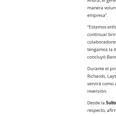
Ahora, el ger
manera volunt
empresa”.
“Estamos enfo
continuar brin
colaboradore
tengamos la l
concluyó Bann
Durante el pr
Richards, Layt
servirá como 
inversión.
Desde la
Subs
respecto, afi