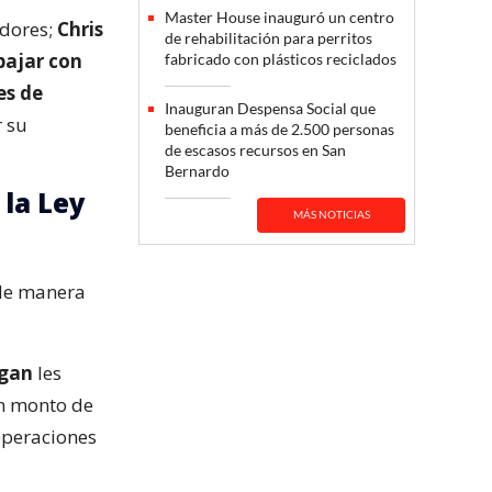
Master House inauguró un centro
edores;
Chris
de rehabilitación para perritos
bajar con
fabricado con plásticos reciclados
es de
Inauguran Despensa Social que
r su
beneficia a más de 2.500 personas
de escasos recursos en San
Bernardo
 la Ley
MÁS NOTICIAS
 de manera
gan
les
un monto de
 operaciones