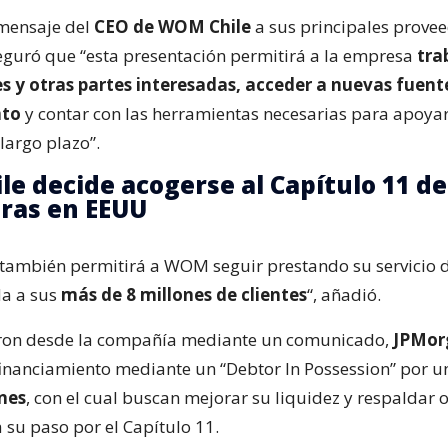
mensaje del
CEO de WOM Chile
a sus principales prove
guró que “esta presentación permitirá a la empresa
tra
es y otras partes interesadas, acceder a nuevas fuent
nto
y contar con las herramientas necesarias para apoya
largo plazo”.
e decide acogerse al Capítulo 11 de
ras en EEUU
 también permitirá a WOM seguir prestando su servicio
da a sus
más de 8 millones de clientes
“, añadió.
ron desde la compañía mediante un comunicado,
JPMor
inanciamiento mediante un “Debtor In Possession” por 
nes
, con el cual buscan mejorar su liquidez y respaldar
 su paso por el Capítulo 11.