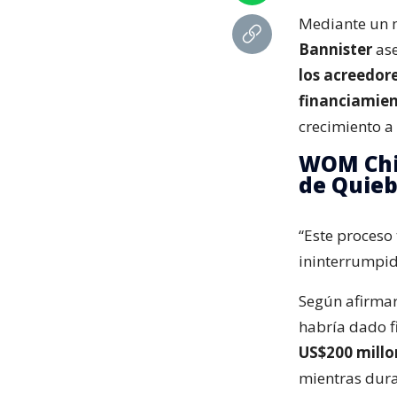
Mediante un 
Bannister
ase
los acreedor
financiamie
crecimiento a 
WOM Chil
de Quieb
“Este proceso
ininterrumpi
Según afirma
habría dado f
US$200 millo
mientras dura