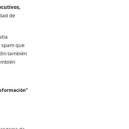
ecutivos,
idad de
stia
el spam que
edIn también
también
nsformación"