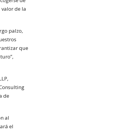
acogerse de
 valor de la
rgo palzo,
uestros
rantizar que
turo”,
LLP,
 Consulting
a de
n al
ará el