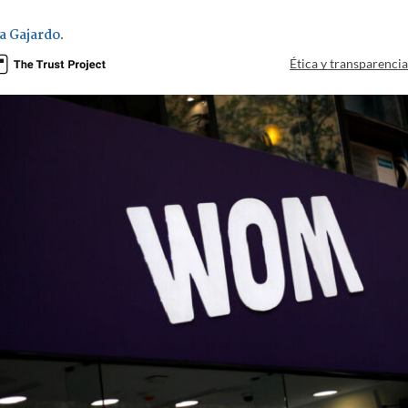
a Gajardo
.
Ética y transparenci