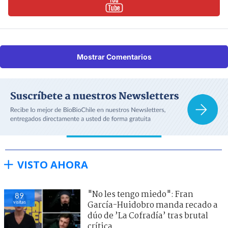
Mostrar Comentarios
VISTO AHORA
"No les tengo miedo": Fran
89
visitas
García-Huidobro manda recado a
dúo de ’La Cofradía’ tras brutal
crítica