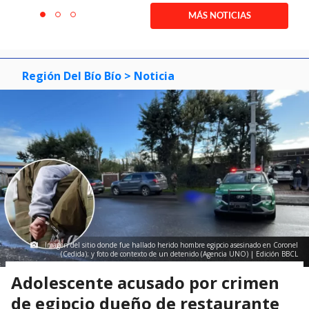
1
MÁS NOTICIAS
item
item
item
of
0
1
2
3
Región Del Bío Bío
> Noticia
Imagen del sitio donde fue hallado herido hombre egipcio asesinado en Coronel
(Cedida); y foto de contexto de un detenido (Agencia UNO) | Edición BBCL
Adolescente acusado por crimen
de egipcio dueño de restaurante