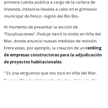
primera cuenta pública a cargo de la cartera de
Vivienda, instancia llevada a cabo en el gimnasio
municipal de Penco -región del Bío Bío-.
Al momento de presentar la sección de
“Fiscalizaciones”, Poduje narró lo vivido en Viña del
Mar, donde anunció nuevas medidas de revisión.
Entre estas, por ejemplo, la creación de un
ranking
de empresas constructoras para la adjudicación
de proyectos habitacionales
.
“
Es una vergüenza que nos tocó en Viña del Mar.
Eran perfiles terriblemente chantas
. Así yo lo dije.
No podía decir mal hecho, no.
Chanta era la
palabra. ¡Chantas!
Y esta casa la estamos
desarmando ahora y
traeremos otra empresa que