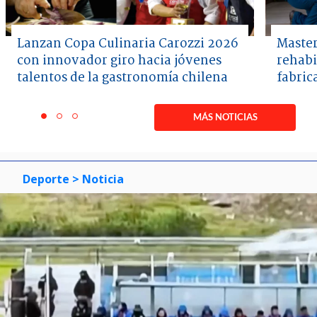
Lanzan Copa Culinaria Carozzi 2026
Master
con innovador giro hacia jóvenes
rehabi
talentos de la gastronomía chilena
fabric
Item
1
MÁS NOTICIAS
item
item
item
of
0
1
2
3
Deporte
> Noticia