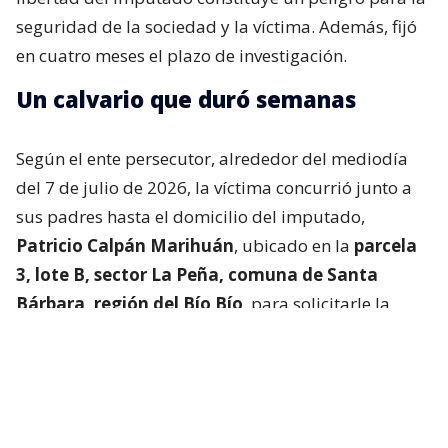
seguridad de la sociedad y la víctima. Además, fijó
en cuatro meses el plazo de investigación.
Un calvario que duró semanas
Según el ente persecutor, alrededor del mediodía
del 7 de julio de 2026, la víctima concurrió junto a
sus padres hasta el domicilio del imputado,
Patricio Calpán Marihuán
, ubicado en la
parcela
3, lote B, sector La Peña, comuna de Santa
Bárbara, región del Bío Bío
, para solicitarle la
devolución de una motosierra que le habían
prestado.
El imputado aceptó entregar la especie,
bajo la
condición de que la víctima se quedara a