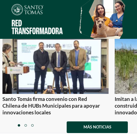
Santo Tomás firma convenio con Red
Imitan a 
Chilena de HUBs Municipales para apoyar
construi
innovaciones locales
innovador
Item
1
MÁS NOTICIAS
item
item
item
of
0
1
2