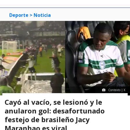
3
Deporte
> Noticia
Contexto | X
Cayó al vacío, se lesionó y le
anularon gol: desafortunado
festejo de brasileño Jacy
Maranhao es viral