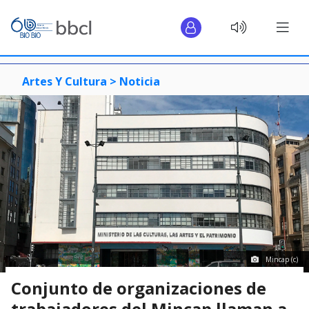
Artes Y Cultura >
Noticia
Mincap (c)
Conjunto de organizaciones de
trabajadores del Mincap llaman a