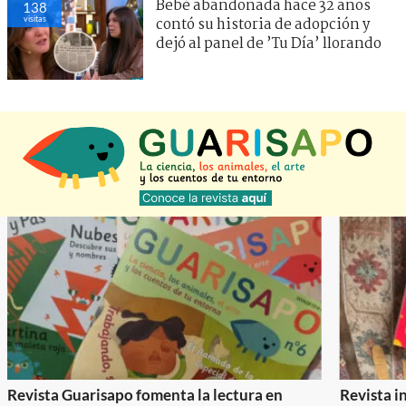
Bebé abandonada hace 32 años
138
visitas
contó su historia de adopción y
dejó al panel de ’Tu Día’ llorando
Revista Guarisapo fomenta la lectura en
Revista in