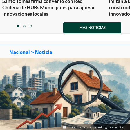
Santo Tomás firma convenio con Red
Imitan a 
Chilena de HUBs Municipales para apoyar
construi
innovaciones locales
innovador
Item
1
MÁS NOTICIAS
item
item
item
of
0
1
2
3
Nacional
> Noticia
Imagen generada con inteligencia artificial