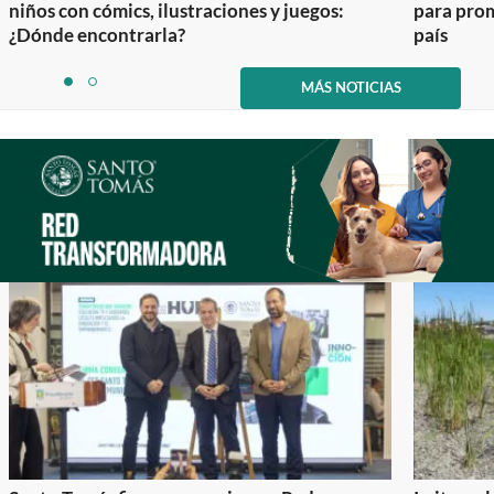
niños con cómics, ilustraciones y juegos:
para prom
¿Dónde encontrarla?
país
Item
1
MÁS NOTICIAS
item
item
of
0
1
2