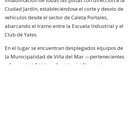
inhabilitación de todas las pistas con dirección a la
Ciudad Jardín, estableciéndose el corte y desvío de
vehículos desde el sector de Caleta Portales,
abarcando el tramo entre la Escuela Industrial y el
Club de Yates.
En el lugar se encuentran desplegados equipos de
la Municipalidad de Viña del Mar —pertenecientes
a Seguridad Pública, Gestión del Riesgo de
Desastres y Operaciones—, quienes trabajan en el
despeje y aseguramiento de la vía con apoyo de
cuatro camiones tolva, un cargador frontal y una
retroexcavadora.
Lee también...
"Terriblemente chantas" y
"vergüenza": Poduje arremete