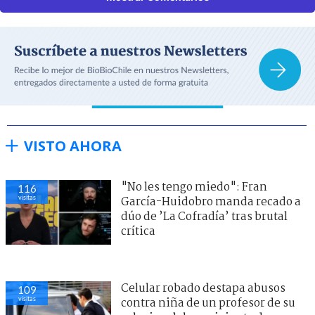
VISTO AHORA
"No les tengo miedo": Fran
116
visitas
García-Huidobro manda recado a
dúo de ’La Cofradía’ tras brutal
crítica
Celular robado destapa abusos
109
visitas
contra niña de un profesor de su