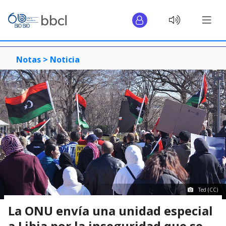
Notas >
Noticia
Ted (CC)
La ONU envía una unidad especial
a Libia por la inseguridad que se