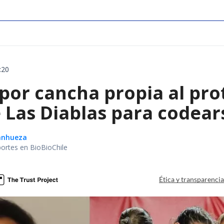
:20
 por cancha propia al pro
Las Diablas para codears
Sanhueza
portes en BioBioChile
Ética y transparenci