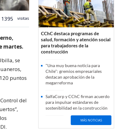
1395
visitas
CChC destaca programas de
ierno,
salud, formación y atención social
para trabajadores de la
e martes.
construcción
billa, se
"Una muy buena noticia para
duaneros,
Chile": gremios empresariales
e 120 puntos
destacan aprobación de la
megarreforma
SalfaCorp y CChC firman acuerdo
 Control del
para impulsar estándares de
sostenibilidad en la construcción
uertos”,
los
MÁS NOTICIAS
DI.