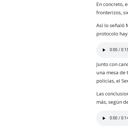
En concreto, e
fronterizos, 
Así lo señaló
protocolo hay
Junto con can
una mesa de t
policías, el S
Las conclusio
más, según det