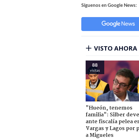
Síguenos en Google News:
VISTO AHORA
88
visitas
"Hueón, tenemos
familia": Silber deve
ante fiscalía pelea e
Vargas y Lagos por 
a Migueles