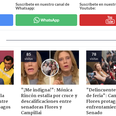
Suscríbete en nuestro canal de
Suscríbete en nuestr
Whatsapp:
Youtube:
85
78
visitas
visitas
"¡Me indigna!": Mónica
"Delincuente
la
Rincón estalla por cruce y
de feria": Cam
ntre
descalificaciones entre
Flores prota
pagos
senadoras Flores y
enfrentamien
Campillai
Senado