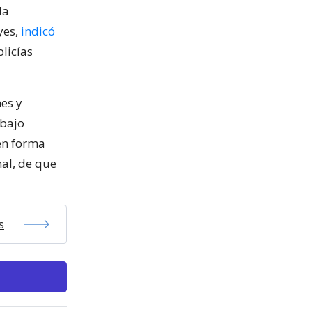
la
yes,
indicó
licías
nes y
 bajo
en forma
al, de que
s