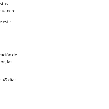
estos
aduaneros.
e este
eación de
or, las
n 45 días