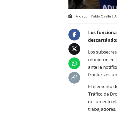
Archivo | Pablo Ovalle | 
Los funciona
descartándos
Los subsecreta
reunieron en 
ante la notifi
fronterizos ub
El elemento d
Tráfico de Dr
documento ela
trabajadores,